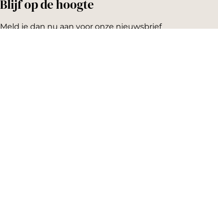
Blijf op de hoogte
Meld je dan nu aan voor onze nieuwsbrief
Emailadres:
AGENDA
Vandaag
Morgen
Dit weekend
Koopzondag
Evenement aanmelden
SNEL NAAR
Highlights
Hartje Gorcum
Winkelen