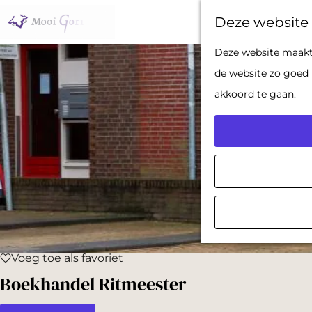
Deze website 
G
Deze website maakt 
a
de website zo goed 
n
akkoord te gaan.
a
a
r
d
e
h
o
Voeg toe als favoriet
m
Voeg toe als favoriet
Boekhandel Ritmeester
e
p