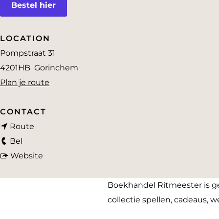
Bestel hier
a
g
e
LOCATION
Pompstraat 31
4201HB
Gorinchem
n
Plan je route
a
a
CONTACT
n
r
Route
B
a
B
Bel
o
a
v
o
Website
e
r
a
e
k
B
n
k
Boekhandel Ritmeester is ges
h
o
B
h
collectie spellen, cadeaus,
a
e
o
a