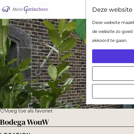
Deze website 
G
Deze website maakt 
a
de website zo goed 
n
akkoord te gaan.
a
a
r
d
e
h
o
Voeg toe als favoriet
m
Voeg toe als favoriet
Bodega WouW
e
p