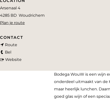
LOCATION
a
Arsenaal 4
g
4285 BD
Woudrichem
e
n
Plan je route
a
a
CONTACT
n
r
Route
B
a
B
Bel
o
a
v
o
Website
d
r
a
d
e
B
n
e
Bodega WouW is een wijn en 
g
o
B
g
onderdeel uitmaakt van de H
a
d
o
a
maar heerlijk lunchen. Daar
W
e
d
W
goed glas wijn of een speciaa
o
g
e
o