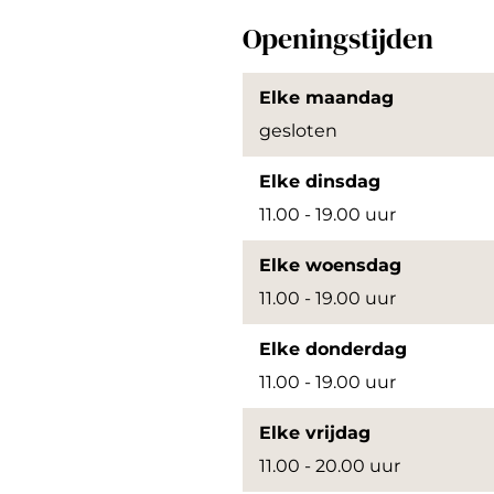
u
a
g
u
Openingstijden
W
W
a
W
o
W
Elke maandag
u
o
gesloten
W
u
W
Elke dinsdag
11.00 - 19.00 uur
Elke woensdag
11.00 - 19.00 uur
Elke donderdag
11.00 - 19.00 uur
Elke vrijdag
11.00 - 20.00 uur