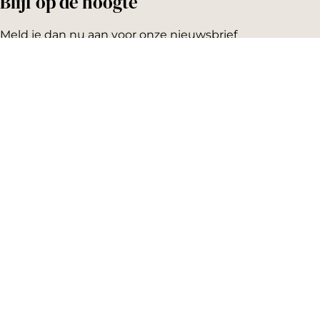
Blijf op de hoogte
Meld je dan nu aan voor onze nieuwsbrief
Emailadres:
AGENDA
Vandaag
Morgen
Dit weekend
Koopzondag
Evenement aanmelden
SNEL NAAR
Highlights
Hartje Gorcum
Winkelen