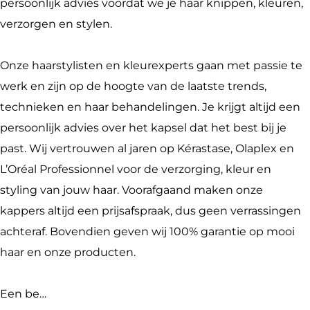
a
H
persoonlijk advies voordat we je haar knippen, kleuren,
i
a
verzorgen en stylen.
r
i
r
Onze haarstylisten en kleurexperts gaan met passie te
werk en zijn op de hoogte van de laatste trends,
technieken en haar behandelingen. Je krijgt altijd een
persoonlijk advies over het kapsel dat het best bij je
past. Wij vertrouwen al jaren op Kérastase, Olaplex en
L’Oréal Professionnel voor de verzorging, kleur en
styling van jouw haar. Voorafgaand maken onze
kappers altijd een prijsafspraak, dus geen verrassingen
achteraf. Bovendien geven wij 100% garantie op mooi
haar en onze producten.
Een be…