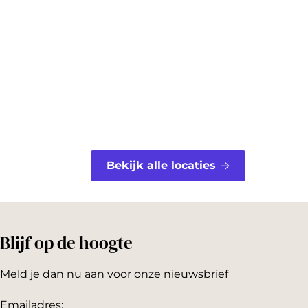
o
r
o
e
k
s
t
Bekijk alle locaties
Blijf op de hoogte
Meld je dan nu aan voor onze nieuwsbrief
Emailadres: