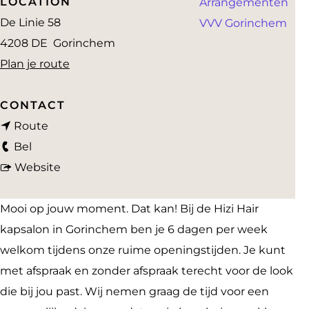
LOCATION
Arrangementen
a
De Linie 58
VVV Gorinchem
g
4208 DE
Gorinchem
e
n
Plan je route
a
a
CONTACT
n
r
Route
H
a
H
Bel
i
a
v
i
Website
z
r
a
z
i
H
n
i
Mooi op jouw moment. Dat kan! Bij de Hizi Hair
H
i
H
H
kapsalon in Gorinchem ben je 6 dagen per week
a
z
i
a
welkom tijdens onze ruime openingstijden. Je kunt
i
i
z
i
met afspraak en zonder afspraak terecht voor de look
r
H
i
r
die bij jou past. Wij nemen graag de tijd voor een