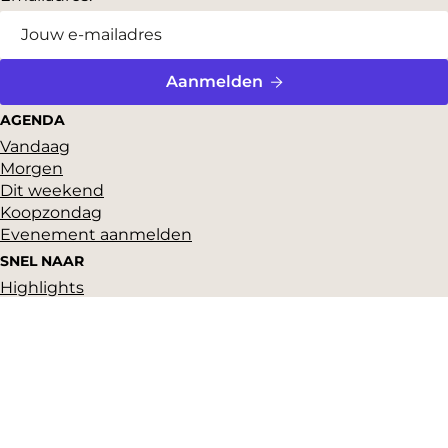
Aanmelden
AGENDA
Vandaag
Morgen
Dit weekend
Koopzondag
Evenement aanmelden
SNEL NAAR
Highlights
Hartje Gorcum
Winkelen
Cultuur & historie
Parkeren
Over ons
Pers en beeldbank
Zakelijk