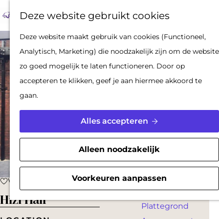
Op pad met een
Z
F
K
Deze website gebruikt cookies
stadsgids
o
a
a
M
De Hollandse
G
Deze website maakt gebruik van cookies (Functioneel,
e
v
a
e
Waterlinies en
a
Analytisch, Marketing) die noodzakelijk zijn om de website
k
o
r
n
Gorinchem
n
zo goed mogelijk te laten functioneren. Door op
e
r
t
u
Vestingdriehoek
a
accepteren te klikken, geef je aan hiermee akkoord te
n
i
Waterstad
a
gaan.
e
Inspiratie
r
t
d
Alles accepteren
e
PLAN JE BEZOEK
e
n
Reserveren
h
Alleen noodzakelijk
Bereikbaarheid
o
Parkeren
m
Voorkeuren aanpassen
Voeg toe als favoriet
Voeg toe als favoriet
Overnachten
e
Hizi Hair
Plattegrond
p