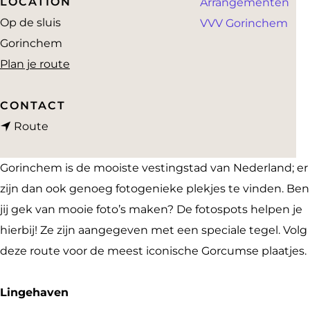
LOCATION
Arrangementen
a
Op de sluis
VVV Gorinchem
g
Gorinchem
e
n
Plan je route
a
a
CONTACT
n
r
Route
a
F
a
o
Gorinchem is de mooiste vestingstad van Nederland; er
r
t
zijn dan ook genoeg fotogenieke plekjes te vinden. Ben
F
o
jij gek van mooie foto’s maken? De fotospots helpen je
o
s
hierbij! Ze zijn aangegeven met een speciale tegel. Volg
t
p
deze route voor de meest iconische Gorcumse plaatjes.
o
o
s
t
Lingehaven