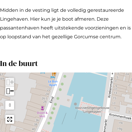
p
|
o
S
Midden in de vesting ligt de volledig gerestaureerde
t
l
Lingehaven. Hier kun je je boot afmeren. Deze
|
u
passantenhaven heeft uitstekende voorzieningen en is
S
i
op loopstand van het gezellige Gorcumse centrum.
l
s
u
L
In de buurt
i
i
s
n
L
g
+
i
e
−
n
h
g
a
e
v
h
e