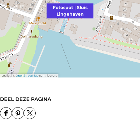
a
n
Fotospot | Sluis
v
Lingehaven
e
n
Leaflet
|
©
OpenStreetMap
contributors
DEEL DEZE PAGINA
D
D
D
e
e
e
e
e
e