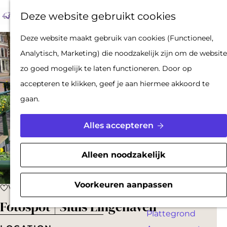
Op pad met een
Z
F
K
Deze website gebruikt cookies
stadsgids
o
a
a
M
De Hollandse
G
Deze website maakt gebruik van cookies (Functioneel,
e
v
a
e
Waterlinies en
a
Analytisch, Marketing) die noodzakelijk zijn om de website
k
o
r
n
Gorinchem
n
zo goed mogelijk te laten functioneren. Door op
e
r
t
u
Vestingdriehoek
a
accepteren te klikken, geef je aan hiermee akkoord te
n
i
Waterstad
a
gaan.
e
Inspiratie
r
t
d
Alles accepteren
e
PLAN JE BEZOEK
e
n
Reserveren
h
Alleen noodzakelijk
Bereikbaarheid
o
Parkeren
m
Voorkeuren aanpassen
Voeg toe als favoriet
Voeg toe als favoriet
Overnachten
e
Fotospot | Sluis Lingehaven
Plattegrond
p