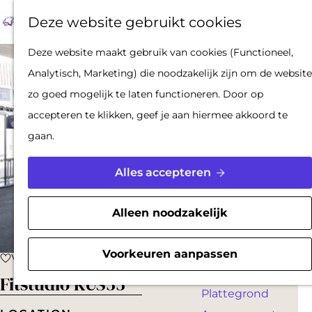
Op pad met een
Z
F
K
Deze website gebruikt cookies
stadsgids
o
a
a
M
De Hollandse
G
Deze website maakt gebruik van cookies (Functioneel,
e
v
a
e
Waterlinies en
a
Analytisch, Marketing) die noodzakelijk zijn om de website
k
o
r
n
Gorinchem
n
zo goed mogelijk te laten functioneren. Door op
e
r
t
u
Vestingdriehoek
a
accepteren te klikken, geef je aan hiermee akkoord te
n
i
Waterstad
a
gaan.
e
Inspiratie
r
t
d
Alles accepteren
e
PLAN JE BEZOEK
e
n
Reserveren
h
Alleen noodzakelijk
Bereikbaarheid
o
Parkeren
m
Voorkeuren aanpassen
Voeg toe als favoriet
Voeg toe als favoriet
Overnachten
e
Fitstudio KUS33
Plattegrond
p