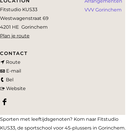
LOCATION
Arrangementen
a
Fitstudio KUS33
VVV Gorinchem
g
Westwagenstraat 69
e
4201 HE
Gorinchem
n
Plan je route
a
a
CONTACT
n
r
Route
a
n
F
E-mail
F
a
a
i
Bel
i
r
a
v
t
Website
t
F
r
a
s
F
s
i
F
n
t
a
t
t
i
F
u
Sporten met leeftijdsgenoten? Kom naar Fitstudio
c
u
s
t
i
d
KUS33, de sportschool voor 45-plussers in Gorinchem.