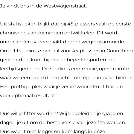
e
d
t
s
t
i
Je vindt ons in de Westwagenstraat.
b
i
u
t
s
o
o
o
d
u
t
K
Uit statistieken blijkt dat bij 45-plussers vaak de eerste
o
K
i
d
u
U
chronische aandoeningen ontwikkelen. Dit wordt
k
U
o
i
d
S
onder andere veroorzaakt door bewegingsarmoede.
F
S
K
o
i
3
Onze fitstudio is speciaal voor 45-plussers in Gorinchem
i
3
U
K
o
3
geopend. Je kunt bij ons onbeperkt sporten met
t
3
S
U
K
leeftijdsgenoten. De studio is een mooie, open ruimte
s
3
S
U
waar we een goed doordacht concept aan gaan bieden.
t
3
3
S
Een prettige plek waar je verantwoord kunt trainen
u
3
3
voor optimaal resultaat.
d
3
i
Dus wil je fitter worden? Wij begeleiden je graag en
o
dagen je uit om de beste versie van jezelf te worden.
K
Dus wacht niet langer en kom langs in onze