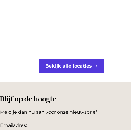
o
r
o
e
k
s
t
Bekijk alle locaties
Blijf op de hoogte
Meld je dan nu aan voor onze nieuwsbrief
Emailadres: