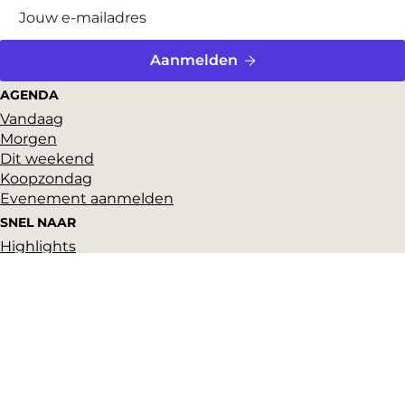
Aanmelden
AGENDA
Vandaag
Morgen
Dit weekend
Koopzondag
Evenement aanmelden
SNEL NAAR
Highlights
Hartje Gorcum
Winkelen
Cultuur & historie
Parkeren
Over ons
Pers en beeldbank
Zakelijk