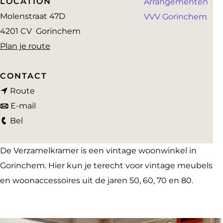
LOCATION
Arrangementen
a
Molenstraat 47D
VVV Gorinchem
g
4201 CV
Gorinchem
e
n
Plan je route
a
a
CONTACT
n
r
Route
a
n
D
E-mail
D
a
a
e
Bel
e
r
a
V
V
D
r
e
De Verzamelkramer is een vintage woonwinkel in
e
e
D
r
Gorinchem. Hier kun je terecht voor vintage meubels
r
V
e
z
en woonaccessoires uit de jaren 50, 60, 70 en 80.
z
e
V
a
a
r
e
m