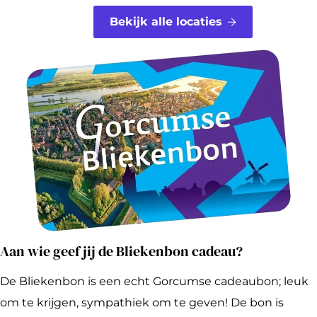
g
Bekijk alle locaties
e
w
i
n
k
e
l
Aan wie geef jij de Bliekenbon cadeau?
De Bliekenbon is een echt Gorcumse cadeaubon; leuk
om te krijgen, sympathiek om te geven! De bon is