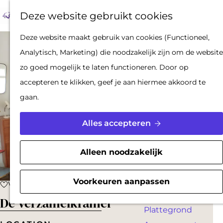
Op pad met een
Z
F
K
Deze website gebruikt cookies
stadsgids
o
a
a
M
De Hollandse
G
Deze website maakt gebruik van cookies (Functioneel,
e
v
a
e
Waterlinies en
a
Analytisch, Marketing) die noodzakelijk zijn om de website
k
o
r
n
Gorinchem
n
zo goed mogelijk te laten functioneren. Door op
e
r
t
u
Vestingdriehoek
a
accepteren te klikken, geef je aan hiermee akkoord te
n
i
Waterstad
a
gaan.
e
Inspiratie
r
t
d
Alles accepteren
e
PLAN JE BEZOEK
e
n
Reserveren
h
Alleen noodzakelijk
Bereikbaarheid
o
Parkeren
m
Voorkeuren aanpassen
Voeg toe als favoriet
Voeg toe als favoriet
Overnachten
e
De Verzamelkramer
Plattegrond
p