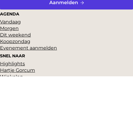
Aanmelden
AGENDA
Vandaag
Morgen
Dit weekend
Koopzondag
Evenement aanmelden
SNEL NAAR
Highlights
Hartje Gorcum
Winkelen
Cultuur & historie
Parkeren
Over ons
Pers en beeldbank
Zakelijk