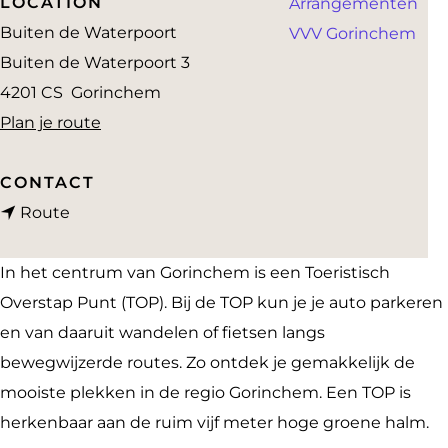
LOCATION
Arrangementen
a
Buiten de Waterpoort
VVV Gorinchem
g
Buiten de Waterpoort 3
e
4201 CS
Gorinchem
n
Plan je route
a
a
CONTACT
n
r
Route
a
T
a
o
In het centrum van Gorinchem is een Toeristisch
r
e
Overstap Punt (TOP). Bij de TOP kun je je auto parkeren
T
r
en van daaruit wandelen of fietsen langs
o
i
bewegwijzerde routes. Zo ontdek je gemakkelijk de
e
s
mooiste plekken in de regio Gorinchem. Een TOP is
r
t
herkenbaar aan de ruim vijf meter hoge groene halm.