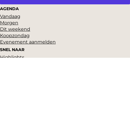
AGENDA
Vandaag
Morgen
Dit weekend
Koopzondag
Evenement aanmelden
SNEL NAAR
Highlights
Hartje Gorcum
Winkelen
Cultuur & historie
Parkeren
Over ons
Pers en beeldbank
Zakelijk