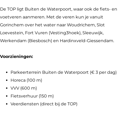
i
i
s
s
De TOP ligt Buiten de Waterpoort, waar ook de fiets- en
t
c
voetveren aanmeren. Met de veren kun je vanuit
i
h
Gorinchem over het water naar Woudrichem, Slot
s
O
Loevestein, Fort Vuren (Vesting3hoek), Sleeuwijk,
c
v
Werkendam (Biesbosch) en Hardinxveld-Giessendam.
h
e
O
r
Voorzieningen:
v
s
e
t
Parkeerterrein Buiten de Waterpoort (€ 3 per dag)
r
a
Horeca (100 m)
s
p
VVV (600 m)
t
P
Fietsverhuur (150 m)
a
u
Veerdiensten (direct bij de TOP)
p
n