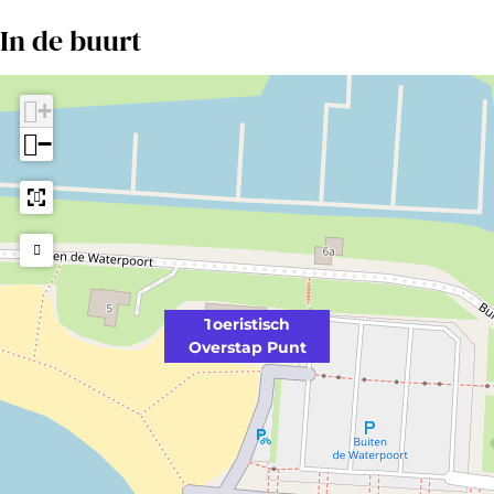
P
t
In de buurt
u
n
t
+
−
Toeristisch
Overstap Punt