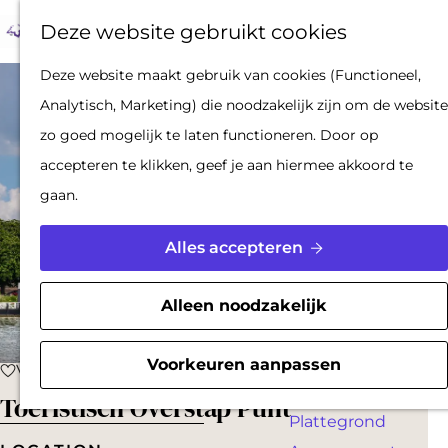
Op pad met een
Z
F
K
Deze website gebruikt cookies
stadsgids
o
a
a
M
De Hollandse
G
Deze website maakt gebruik van cookies (Functioneel,
e
v
a
e
Waterlinies en
a
Analytisch, Marketing) die noodzakelijk zijn om de website
k
o
r
n
Gorinchem
n
zo goed mogelijk te laten functioneren. Door op
e
r
t
u
Vestingdriehoek
a
accepteren te klikken, geef je aan hiermee akkoord te
n
i
Waterstad
a
gaan.
e
Inspiratie
r
t
d
Alles accepteren
e
PLAN JE BEZOEK
e
n
Reserveren
h
Alleen noodzakelijk
Bereikbaarheid
o
Parkeren
m
Voorkeuren aanpassen
Voeg toe als favoriet
Voeg toe als favoriet
Overnachten
e
Toeristisch Overstap Punt
Plattegrond
p