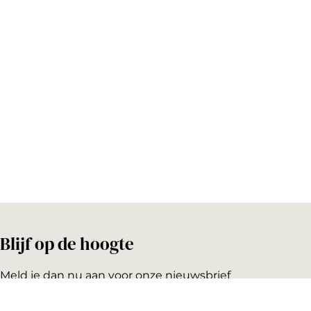
o
r
o
e
k
s
t
Blijf op de hoogte
Meld je dan nu aan voor onze nieuwsbrief
Emailadres: