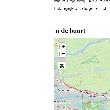
&
o
make-upje erbij. 'Ik zie in 
C
&
belangrijk dat diegene zichzel
o
C
o
In de buurt
+
−