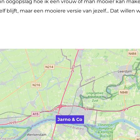
éénn oogopslag hoe ik een vrouw of man mooier kan maken
f blijft, maar een mooiere versie van jezelf... Dat willen
Jarno & Co