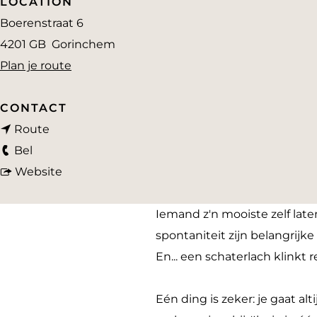
LOCATION
a
Boerenstraat 6
g
4201 GB
Gorinchem
e
n
Plan je route
a
a
CONTACT
n
r
Route
J
a
J
Bel
a
a
v
a
Website
r
r
a
r
n
J
n
n
Iemand z'n mooiste zelf laten 
o
a
J
o
spontaniteit zijn belangrijke
&
r
a
&
En... een schaterlach klinkt
C
n
r
C
o
o
n
o
Eén ding is zeker: je gaat a