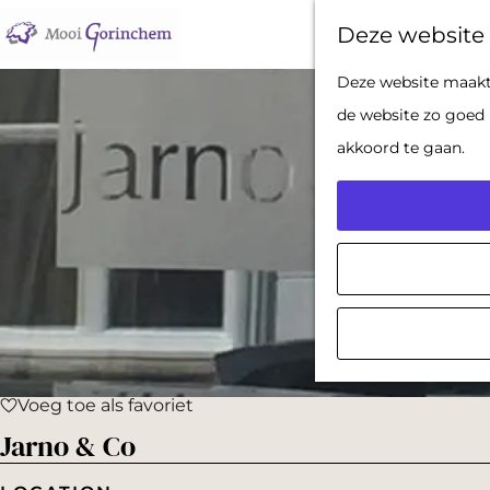
Deze website 
G
Deze website maakt 
a
de website zo goed 
n
akkoord te gaan.
a
a
r
d
e
h
o
Voeg toe als favoriet
m
Voeg toe als favoriet
Jarno & Co
e
p