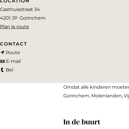
LOCATION
a
Gasthuisstraat 34
g
4201 JP
Gorinchem
e
n
Plan je route
a
a
CONTACT
n
r
Route
a
n
S
E-mail
S
a
a
p
Bel
p
r
a
e
e
S
r
e
Omdat alle kinderen moeten
e
p
S
l
Gorinchem, Molenlanden, Vi
l
e
p
g
g
e
e
o
In de buurt
o
l
e
e