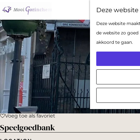
Deze website 
G
Deze website maakt 
a
de website zo goed 
n
akkoord te gaan.
a
a
r
d
e
h
o
Voeg toe als favoriet
m
Voeg toe als favoriet
Speelgoedbank
e
p