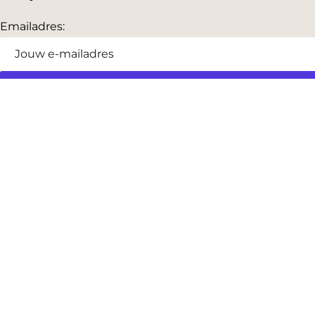
Emailadres:
AGENDA
Vandaag
Morgen
Dit weekend
Koopzondag
Evenement aanmelden
SNEL NAAR
Highlights
Hartje Gorcum
Winkelen
Cultuur & historie
Parkeren
Over ons