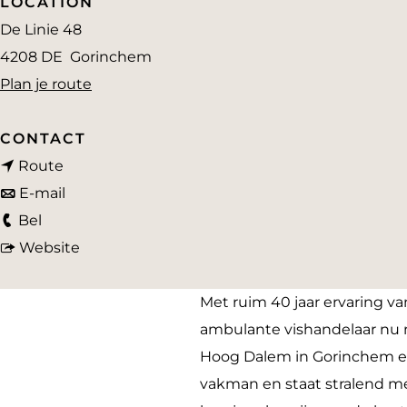
LOCATION
a
De Linie 48
g
4208 DE
Gorinchem
e
n
Plan je route
a
a
CONTACT
n
r
Route
a
n
V
E-mail
V
a
a
i
Bel
i
r
a
v
s
Website
s
V
r
a
s
s
i
V
n
p
Met ruim 40 jaar ervaring va
p
s
i
V
e
ambulante vishandelaar nu n
e
s
s
i
c
Hoog Dalem in Gorinchem en
c
p
s
s
i
vakman en staat stralend met