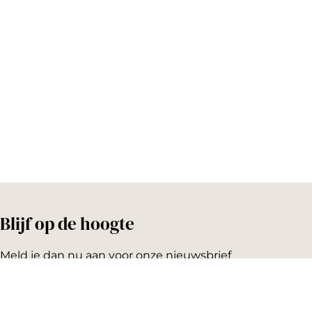
o
e
k
s
t
Blijf op de hoogte
Meld je dan nu aan voor onze nieuwsbrief
Emailadres: