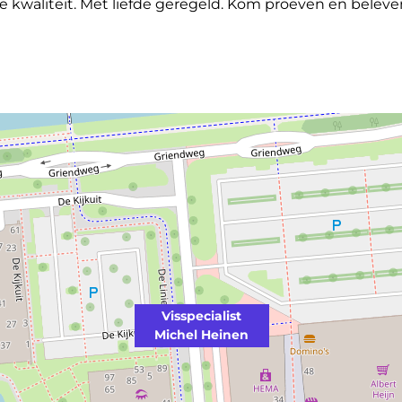
te kwaliteit. Met liefde geregeld. Kom proeven en beleve
Visspecialist
Michel Heinen