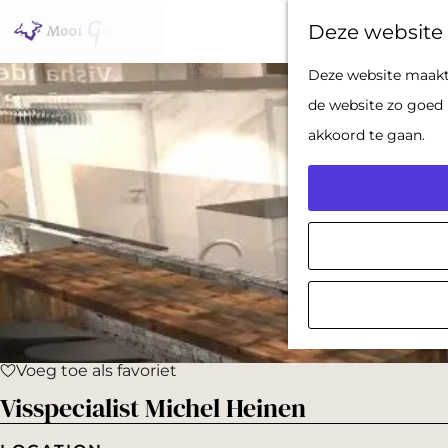
Deze website 
G
Deze website maakt 
a
de website zo goed 
n
akkoord te gaan.
a
a
r
d
e
h
o
Voeg toe als favoriet
m
Voeg toe als favoriet
Visspecialist Michel Heinen
e
p