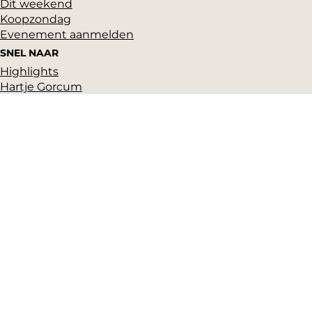
Dit weekend
Koopzondag
Evenement aanmelden
SNEL NAAR
Highlights
Hartje Gorcum
Winkelen
Cultuur & historie
Parkeren
Over ons
Pers en beeldbank
Zakelijk
Toeristeninformatie
VVV Gorinchem
Grote Markt 17