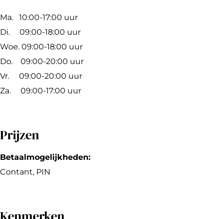
g
d
r
e
b
Ma. 10:00-17:00 uur
h
e
r
e
Di. 09:00-18:00 uur
a
B
r
Woe. 09:00-18:00 uur
d
a
Do. 09:00-20:00 uur
e
r
Vr. 09:00-20:00 uur
B
b
Za. 09:00-17:00 uur
a
e
r
r
b
Prijzen
e
r
Betaalmogelijkheden:
Contant, PIN
Kenmerken