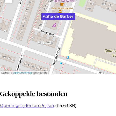
Agha de Barber
Leaflet
|
©
OpenStreetMap
contributors
Gekoppelde bestanden
Openingstijden en Prijzen
(114.63 KB)