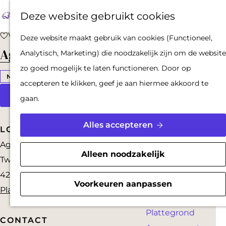
Op pad met een
Z
F
K
Deze website gebruikt cookies
stadsgids
o
a
a
M
De Hollandse
G
Voeg toe als favoriet
Voeg toe als favoriet
Deze website maakt gebruik van cookies (Functioneel,
e
v
a
e
Waterlinies en
a
Agha de Barber
Analytisch, Marketing) die noodzakelijk zijn om de website
k
o
r
n
Gorinchem
n
zo goed mogelijk te laten functioneren. Door op
e
r
t
u
Vestingdriehoek
a
NIEUW
accepteren te klikken, geef je aan hiermee akkoord te
n
i
Waterstad
a
Afspraak maken?
gaan.
e
Inspiratie
r
t
d
Alles accepteren
LOCATION
e
PLAN JE BEZOEK
e
Agha de Barber
n
Reserveren
h
Alleen noodzakelijk
Twijnderstraat 5
Bereikbaarheid
o
4204 EL
Gorinchem
Parkeren
m
Voorkeuren aanpassen
n
Plan je route
Overnachten
e
a
Plattegrond
p
a
CONTACT