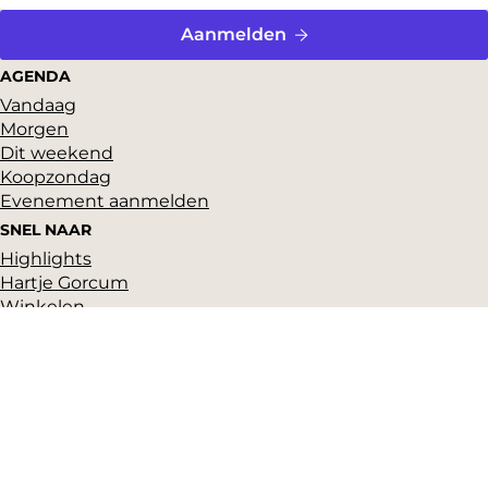
Aanmelden
AGENDA
Vandaag
Morgen
Dit weekend
Koopzondag
Evenement aanmelden
SNEL NAAR
Highlights
Hartje Gorcum
Winkelen
Cultuur & historie
Parkeren
Over ons
Pers en beeldbank
Zakelijk