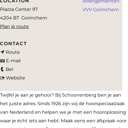
LOCATION
Arrangementen
a
Piazza Center 97
VVV Gorinchem
g
4204 BT
Gorinchem
e
n
Plan je route
a
a
CONTACT
n
r
Route
a
n
S
E-mail
S
a
a
c
Bel
c
r
a
v
h
Website
h
S
r
a
o
o
c
S
n
o
Twijfel je aan je gehoor? Bij Schoonenberg ben je aan
o
h
c
S
n
het juiste adres. Sinds 1926 zijn wij dé hoorspeciaalzaak
n
o
h
c
e
van Nederland en helpen we je met een hooroplossing
e
o
o
h
n
waar je écht iets aan hebt. Maak eens een afspraak voor