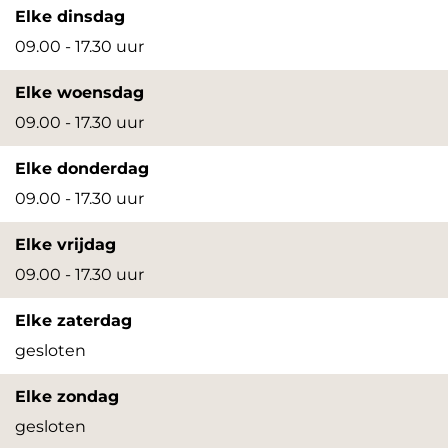
t
o
f
m
Elke dinsdag
r
o
f
09.00 - 17.30 uur
t
r
o
Elke woensdag
t
r
09.00 - 17.30 uur
t
Elke donderdag
09.00 - 17.30 uur
Elke vrijdag
09.00 - 17.30 uur
Elke zaterdag
gesloten
Elke zondag
gesloten