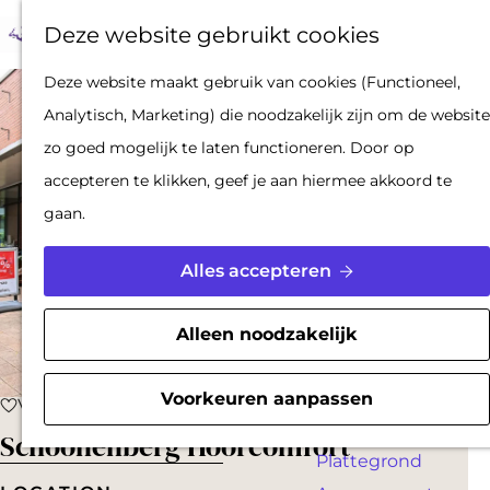
Op pad met een
Z
F
K
Deze website gebruikt cookies
stadsgids
o
a
a
M
De Hollandse
G
Deze website maakt gebruik van cookies (Functioneel,
e
v
a
e
Waterlinies en
a
Analytisch, Marketing) die noodzakelijk zijn om de website
k
o
r
n
Gorinchem
n
zo goed mogelijk te laten functioneren. Door op
e
r
t
u
Vestingdriehoek
a
accepteren te klikken, geef je aan hiermee akkoord te
n
i
Waterstad
a
gaan.
e
Inspiratie
r
t
d
Alles accepteren
e
PLAN JE BEZOEK
e
n
Reserveren
h
Alleen noodzakelijk
Bereikbaarheid
o
Parkeren
m
Voorkeuren aanpassen
Voeg toe als favoriet
Voeg toe als favoriet
Overnachten
e
Schoonenberg Hoorcomfort
Plattegrond
p