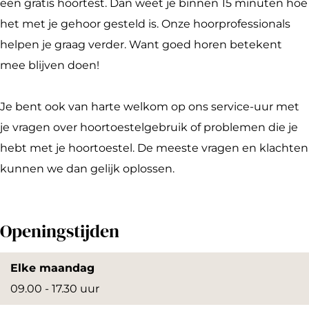
n
n
o
o
b
een gratis hoortest. Dan weet je binnen 15 minuten hoe
b
e
n
o
e
het met je gehoor gesteld is. Onze hoorprofessionals
e
n
e
n
r
helpen je graag verder. Want goed horen betekent
r
b
n
e
g
mee blijven doen!
g
e
b
n
H
H
r
e
b
o
Je bent ook van harte welkom op ons service-uur met
o
g
r
e
o
je vragen over hoortoestelgebruik of problemen die je
o
H
g
r
r
hebt met je hoortoestel. De meeste vragen en klachten
r
o
H
g
c
kunnen we dan gelijk oplossen.
c
o
o
H
o
o
r
o
o
m
Openingstijden
m
c
r
o
f
f
o
c
r
o
Elke maandag
o
m
o
c
r
09.00 - 17.30 uur
r
f
m
o
t