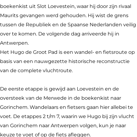
d
g
u
H
e
boekenkist uit Slot Loevestein, waar hij door zijn rivaal
e
o
g
u
G
Maurits gevangen werd gehouden. Hij wist de grens
G
d
o
g
r
tussen de Republiek en de Spaanse Nederlanden veilig
r
e
d
o
o
over te komen. De volgende dag arriveerde hij in
o
G
e
d
o
Antwerpen.
o
r
G
e
t
Het Hugo de Groot Pad is een wandel- en fietsroute op
t
o
r
G
P
basis van een nauwgezette historische reconstructie
P
o
o
r
a
van de complete vluchtroute.
a
t
o
o
d
d
P
t
o
De eerste etappe is gewijd aan Loevestein en de
a
P
t
oversteek van de Merwede in de boekenkist naar
d
a
P
Gorinchem. Wandelaars en fietsers gaan hier allebei te
d
a
voet. De etappes 2 t/m 7, waarin we Hugo bij zijn vlucht
d
van Gorinchem naar Antwerpen volgen, kun je naar
keuze te voet of op de fiets afleggen.