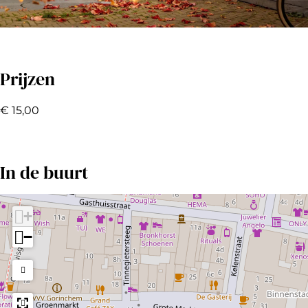
O
p
Prijzen
e
€ 15,00
n
p
o
In de buurt
p
u
+
p
−
m
e
t
v