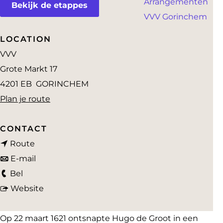
Arrangementen
a
Bekijk de etappes
VVV Gorinchem
g
e
LOCATION
VVV
Grote Markt 17
4201 EB
GORINCHEM
n
Plan je route
a
a
CONTACT
n
r
Route
a
n
H
E-mail
H
a
a
u
Bel
u
r
a
v
g
Website
g
H
r
a
o
o
u
H
n
d
Op 22 maart 1621 ontsnapte Hugo de Groot in een