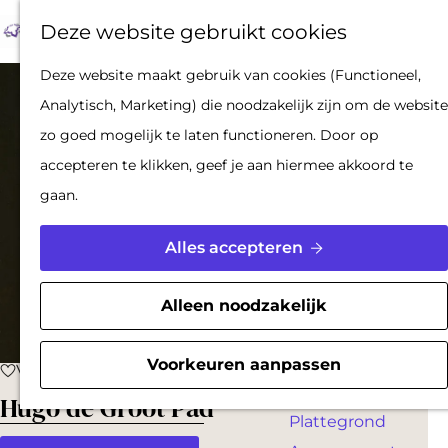
Op pad met een
Z
F
K
Deze website gebruikt cookies
stadsgids
o
a
a
M
De Hollandse
G
Deze website maakt gebruik van cookies (Functioneel,
e
v
a
e
Waterlinies en
a
Analytisch, Marketing) die noodzakelijk zijn om de website
k
o
r
n
Gorinchem
n
zo goed mogelijk te laten functioneren. Door op
e
r
t
u
Vestingdriehoek
a
accepteren te klikken, geef je aan hiermee akkoord te
n
i
Waterstad
a
gaan.
e
Inspiratie
r
t
d
Alles accepteren
e
PLAN JE BEZOEK
e
n
Reserveren
h
Alleen noodzakelijk
Bereikbaarheid
o
Parkeren
m
Voorkeuren aanpassen
Voeg toe als favoriet
Voeg toe als favoriet
Overnachten
e
Hugo de Groot Pad
Plattegrond
p