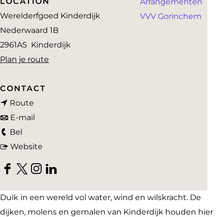
LOCATION
Arrangementen
a
Werelderfgoed Kinderdijk
VVV Gorinchem
g
Nederwaard 1B
e
2961AS
Kinderdijk
n
Plan je route
a
a
CONTACT
n
r
Route
a
n
W
E-mail
W
a
a
e
Bel
e
r
a
v
r
Website
r
W
r
a
e
F
X
I
L
e
e
W
n
l
a
W
n
i
l
r
e
W
d
Duik in een wereld vol water, wind en wilskracht. De
c
e
s
n
d
e
r
e
e
dijken, molens en gemalen van Kinderdijk houden hier