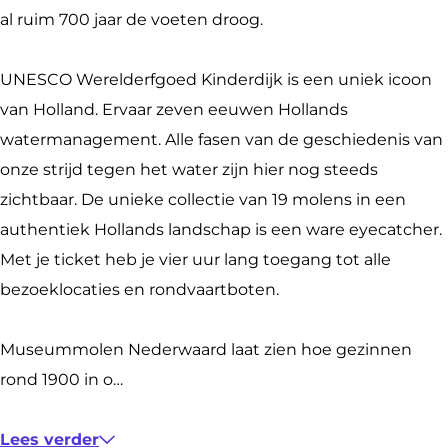
e
r
t
k
e
l
e
r
r
al ruim 700 jaar de voeten droog.
b
e
a
e
r
d
l
e
f
o
l
g
d
f
e
d
l
g
UNESCO Werelderfgoed Kinderdijk is een uniek icoon
o
d
r
i
g
r
e
d
o
van Holland. Ervaar zeven eeuwen Hollands
k
e
a
n
o
f
r
e
e
watermanagement. Alle fasen van de geschiedenis van
W
r
m
W
e
g
f
r
d
onze strijd tegen het water zijn hier nog steeds
e
f
W
e
d
o
g
f
K
zichtbaar. De unieke collectie van 19 molens in een
r
g
e
r
K
e
o
g
i
authentiek Hollands landschap is een ware eyecatcher.
e
o
r
e
i
d
e
o
n
Met je ticket heb je vier uur lang toegang tot alle
l
e
e
l
n
K
d
e
d
bezoeklocaties en rondvaartboten.
d
d
l
d
d
i
K
d
e
e
K
d
e
e
n
i
K
r
Museummolen Nederwaard laat zien hoe gezinnen
r
i
e
r
r
d
n
i
d
rond 1900 in o…
f
n
r
f
d
e
d
n
i
g
d
f
g
i
r
e
d
j
Lees verder