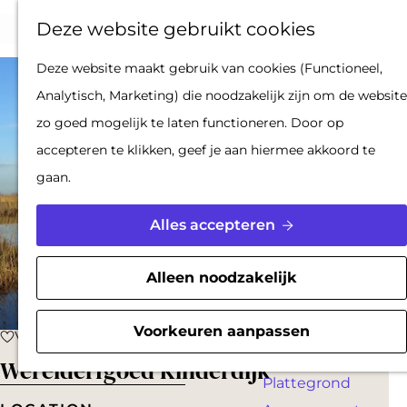
Op pad met een
Z
F
K
Deze website gebruikt cookies
stadsgids
o
a
a
M
De Hollandse
G
Deze website maakt gebruik van cookies (Functioneel,
e
v
a
e
Waterlinies en
a
Analytisch, Marketing) die noodzakelijk zijn om de website
k
o
r
n
Gorinchem
n
zo goed mogelijk te laten functioneren. Door op
e
r
t
u
Vestingdriehoek
a
accepteren te klikken, geef je aan hiermee akkoord te
n
i
Waterstad
a
gaan.
e
Inspiratie
r
t
d
Alles accepteren
e
PLAN JE BEZOEK
e
n
Reserveren
h
Alleen noodzakelijk
Bereikbaarheid
o
Parkeren
m
Voorkeuren aanpassen
Voeg toe als favoriet
Voeg toe als favoriet
Overnachten
e
Werelderfgoed Kinderdijk
Plattegrond
p