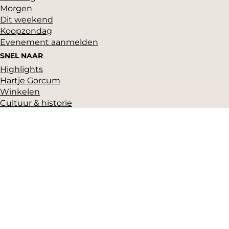
Morgen
Dit weekend
Koopzondag
Evenement aanmelden
SNEL NAAR
Highlights
Hartje Gorcum
Winkelen
Cultuur & historie
Parkeren
Over ons
Pers en beeldbank
Zakelijk
Toeristeninformatie
VVV Gorinchem