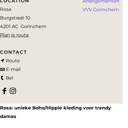
LOCATION
Arrangementen
a
Rosa
VVV Gorinchem
g
Burgstraat 10
e
4201 AC
Gorinchem
n
Plan je route
a
a
CONTACT
n
r
Route
a
n
R
E-mail
R
a
a
o
Bel
o
r
a
s
F
I
s
R
r
a
a
n
a
o
R
E
Rosa: unieke Boho/Hippie kleding voor trendy
c
s
E
s
o
x
dames
e
t
x
a
s
c