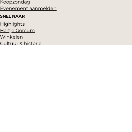
Koopzondag
Evenement aanmelden
SNEL NAAR
Highlights
Hartje Gorcum
Winkelen
Cultuur & historie
Parkeren
Over ons
Pers en beeldbank
Zakelijk
Toeristeninformatie
VVV Gorinchem
Grote Markt 17