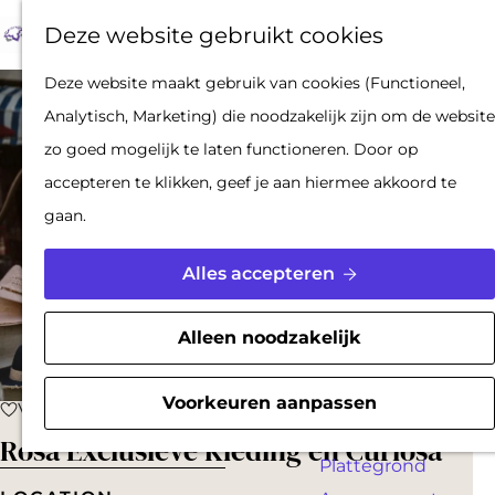
Op pad met een
Z
F
K
Deze website gebruikt cookies
stadsgids
o
a
a
M
De Hollandse
G
Deze website maakt gebruik van cookies (Functioneel,
e
v
a
e
Waterlinies en
a
Analytisch, Marketing) die noodzakelijk zijn om de website
k
o
r
n
Gorinchem
n
zo goed mogelijk te laten functioneren. Door op
e
r
t
u
Vestingdriehoek
a
accepteren te klikken, geef je aan hiermee akkoord te
n
i
Waterstad
a
gaan.
e
Inspiratie
r
t
d
Alles accepteren
e
PLAN JE BEZOEK
e
n
Reserveren
h
Alleen noodzakelijk
Bereikbaarheid
o
Parkeren
m
Voorkeuren aanpassen
Voeg toe als favoriet
Voeg toe als favoriet
Overnachten
e
Rosa Exclusieve Kleding en Curiosa
Plattegrond
p