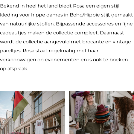
b
a
c
E
a
l
Bekend in heel het land biedt Rosa een eigen stijl
o
g
l
x
E
u
kleding voor hippe dames in Boho/Hippie stijl, gemaakt
o
r
u
c
x
s
van natuurlijke stoffen. Bijpassende accessoires en fijne
k
a
s
l
c
i
cadeautjes maken de collectie compleet. Daarnaast
R
m
i
u
l
e
wordt de collectie aangevuld met brocante en vintage
o
R
e
s
u
v
pareltjes. Rosa staat regelmatig met haar
s
o
v
i
s
e
verkoopwagen op evenementen en is ook te boeken
a
s
e
e
i
K
op afspraak.
E
a
K
v
e
l
x
E
l
e
v
e
c
x
e
K
e
d
l
c
d
l
K
i
u
l
i
e
l
n
s
u
n
d
e
g
i
s
g
i
d
e