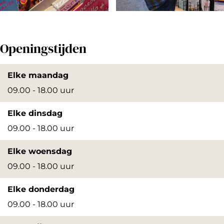
r
O
O
p
p
Openingstijden
e
e
n
n
Elke maandag
p
p
09.00 - 18.00 uur
o
o
Elke dinsdag
p
p
09.00 - 18.00 uur
u
u
p
p
Elke woensdag
m
m
09.00 - 18.00 uur
e
e
Elke donderdag
t
t
09.00 - 18.00 uur
v
v
e
e