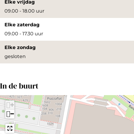
Elke vrijdag
r
r
09.00 - 18.00 uur
g
g
Elke zaterdag
r
r
09.00 - 17.30 uur
o
o
t
t
Elke zondag
e
e
gesloten
a
a
f
f
b
b
In de buurt
e
e
e
e
+
l
l
−
d
d
i
i
n
n