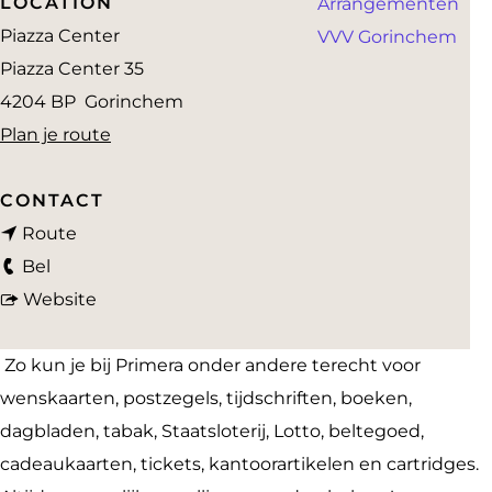
LOCATION
Arrangementen
a
Piazza Center
VVV Gorinchem
g
Piazza Center 35
e
4204 BP
Gorinchem
n
Plan je route
a
a
CONTACT
n
r
Route
P
a
P
Bel
r
a
v
r
Website
i
r
a
i
m
P
n
m
Zo kun je bij Primera onder andere terecht voor
e
r
P
e
wenskaarten, postzegels, tijdschriften, boeken,
r
i
r
r
dagbladen, tabak, Staatsloterij, Lotto, beltegoed,
a
m
i
a
cadeaukaarten, tickets, kantoorartikelen en cartridges.