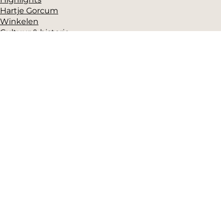
Hartje Gorcum
Winkelen
Cultuur & historie
Parkeren
Over ons
Pers en beeldbank
Zakelijk
Toeristeninformatie
VVV Gorinchem
Grote Markt 17
(Gorcums Museum)
4201 EB Gorinchem
T: +31 (0)183-631525