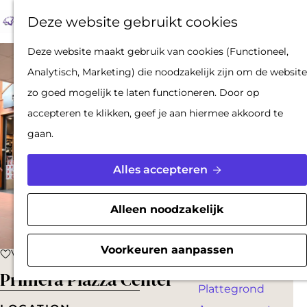
Op pad met een
Z
F
K
Deze website gebruikt cookies
stadsgids
o
a
a
M
De Hollandse
G
Deze website maakt gebruik van cookies (Functioneel,
e
v
a
e
Waterlinies en
a
Analytisch, Marketing) die noodzakelijk zijn om de website
k
o
r
n
Gorinchem
n
zo goed mogelijk te laten functioneren. Door op
e
r
t
u
Vestingdriehoek
a
accepteren te klikken, geef je aan hiermee akkoord te
n
i
Waterstad
a
gaan.
e
Inspiratie
r
t
d
Alles accepteren
e
PLAN JE BEZOEK
e
n
Reserveren
h
Alleen noodzakelijk
Bereikbaarheid
o
Parkeren
m
Voorkeuren aanpassen
Voeg toe als favoriet
Voeg toe als favoriet
Overnachten
e
Primera Piazza Center
Plattegrond
p