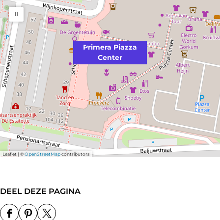
g
g
P
P
r
r
Primera Piazza
Center
i
i
m
m
e
e
r
r
a
a
2
3
Leaflet
|
©
OpenStreetMap
contributors
DEEL DEZE PAGINA
D
D
D