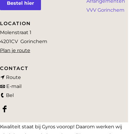
Arrangementen
a
Bestel hier
VVV Gorinchem
g
e
LOCATION
Molenstraat 1
4201CV
Gorinchem
n
Plan je route
a
a
CONTACT
n
r
Route
a
n
G
E-mail
G
a
a
y
Bel
y
r
a
r
F
r
G
r
o
a
o
y
G
s
Kwaliteit staat bij Gyros voorop! Daarom werken wij
c
s
r
y