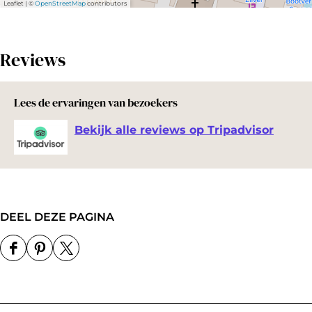
Leaflet
|
©
OpenStreetMap
contributors
Reviews
Lees de ervaringen van bezoekers
Bekijk alle reviews op Tripadvisor
DEEL DEZE PAGINA
D
D
D
e
e
e
e
e
e