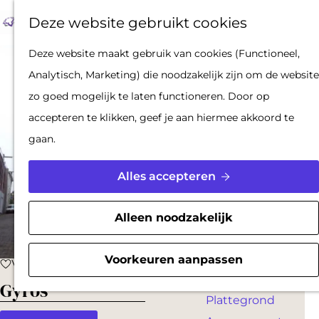
Op pad met een
Z
F
K
Deze website gebruikt cookies
stadsgids
o
a
a
M
De Hollandse
G
Deze website maakt gebruik van cookies (Functioneel,
e
v
a
e
Waterlinies en
a
Analytisch, Marketing) die noodzakelijk zijn om de website
k
o
r
n
Gorinchem
n
zo goed mogelijk te laten functioneren. Door op
e
r
t
u
Vestingdriehoek
a
accepteren te klikken, geef je aan hiermee akkoord te
n
i
Waterstad
a
gaan.
e
Inspiratie
r
t
d
Alles accepteren
e
PLAN JE BEZOEK
e
n
Reserveren
h
Alleen noodzakelijk
Bereikbaarheid
o
Parkeren
m
Voorkeuren aanpassen
Voeg toe als favoriet
Voeg toe als favoriet
Overnachten
e
Gyros
Plattegrond
p