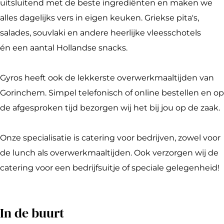
uitsluitend met de beste ingrediënten en maken we
e
o
r
alles dagelijks vers in eigen keuken. Griekse pita's,
b
s
o
salades, souvlaki en andere heerlijke vleesschotels
o
s
én een aantal Hollandse snacks.
o
k
Gyros heeft ook de lekkerste overwerkmaaltijden van
G
Gorinchem. Simpel telefonisch of online bestellen en op
y
de afgesproken tijd bezorgen wij het bij jou op de zaak.
r
o
Onze specialisatie is catering voor bedrijven, zowel voor
s
de lunch als overwerkmaaltijden. Ook verzorgen wij de
catering voor een bedrijfsuitje of speciale gelegenheid!
In de buurt