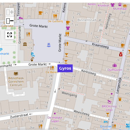
+
−
Gyros