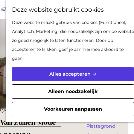
Op pad met een
Z
F
K
Deze website gebruikt cookies
stadsgids
o
a
a
M
De Hollandse
G
Deze website maakt gebruik van cookies (Functioneel,
e
v
a
e
Waterlinies en
a
Analytisch, Marketing) die noodzakelijk zijn om de website
k
o
r
n
Gorinchem
n
zo goed mogelijk te laten functioneren. Door op
e
r
t
u
Vestingdriehoek
a
accepteren te klikken, geef je aan hiermee akkoord te
n
i
Waterstad
a
gaan.
e
Inspiratie
r
t
d
Alles accepteren
e
PLAN JE BEZOEK
e
n
Reserveren
h
Alleen noodzakelijk
Bereikbaarheid
o
Parkeren
m
Voorkeuren aanpassen
Voeg toe als favoriet
Voeg toe als favoriet
Overnachten
e
Van Zuilen Mode
Plattegrond
p