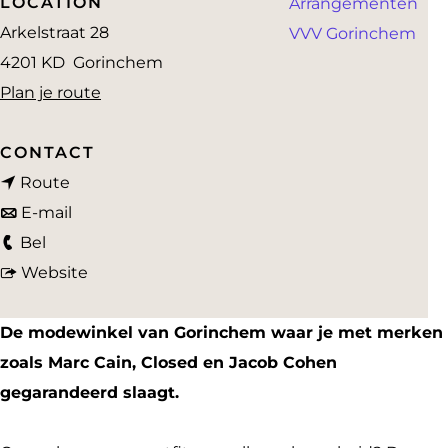
LOCATION
Arrangementen
a
Arkelstraat 28
VVV Gorinchem
g
4201 KD
Gorinchem
e
n
Plan je route
a
a
CONTACT
n
r
Route
a
n
V
E-mail
V
a
a
a
Bel
a
r
a
v
n
Website
n
V
r
a
Z
Z
a
V
n
u
De modewinkel van Gorinchem waar je met merken
u
n
a
V
i
zoals Marc Cain, Closed en Jacob Cohen
i
Z
n
a
l
gegarandeerd slaagt.
l
u
Z
n
e