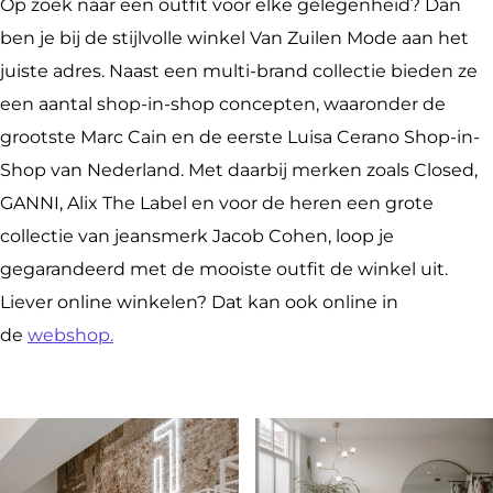
e
i
u
Z
n
Op zoek naar een outfit voor elke gelegenheid? Dan
n
l
i
u
M
ben je bij de stijlvolle winkel Van Zuilen Mode aan het
M
e
l
i
o
juiste adres. Naast een multi-brand collectie bieden ze
o
n
e
l
d
een aantal shop-in-shop concepten, waaronder de
d
M
n
e
e
grootste Marc Cain en de eerste Luisa Cerano Shop-in-
e
o
M
n
Shop van Nederland. Met daarbij merken zoals Closed,
d
o
M
GANNI, Alix The Label en voor de heren een grote
e
d
o
collectie van jeansmerk Jacob Cohen, loop je
e
d
gegarandeerd met de mooiste outfit de winkel uit.
e
Liever online winkelen? Dat kan ook online in
de
webshop.