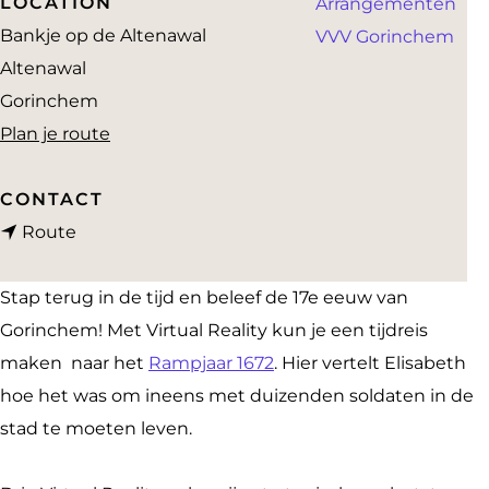
LOCATION
Arrangementen
a
Bankje op de Altenawal
VVV Gorinchem
g
Altenawal
e
Gorinchem
n
Plan je route
a
a
CONTACT
n
r
Route
a
V
a
R
Stap terug in de tijd en beleef de 17e eeuw van
r
p
Gorinchem! Met Virtual Reality kun je een tijdreis
V
a
maken naar het
Rampjaar 1672
. Hier vertelt Elisabeth
R
a
hoe het was om ineens met duizenden soldaten in de
p
l
stad te moeten leven.
a
D