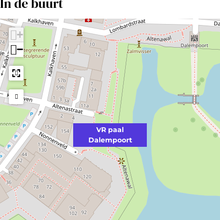
In de buurt
+
−
VR paal
Dalempoort