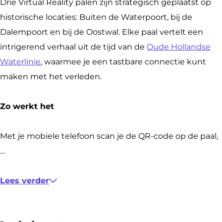
a
a
Drie Virtual Reality palen zijn strategisch geplaatst op
l
l
historische locaties: Buiten de Waterpoort, bij de
D
e
Dalempoort en bij de Oostwal. Elke paal vertelt een
a
m
intrigerend verhaal uit de tijd van de
Oude Hollandse
l
p
Waterlinie
, waarmee je een tastbare connectie kunt
e
o
maken met het verleden.
m
o
p
r
Zo werkt het
o
t
o
Met je mobiele telefoon scan je de QR-code op de paal,
r
…
t
Lees verder