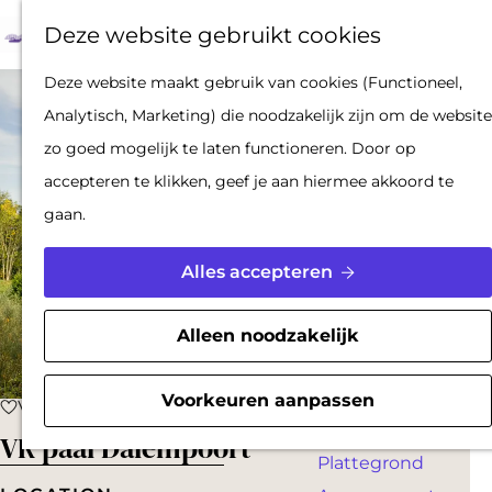
Op pad met een
Z
F
K
Deze website gebruikt cookies
stadsgids
o
a
a
M
De Hollandse
G
Deze website maakt gebruik van cookies (Functioneel,
e
v
a
e
Waterlinies en
a
Analytisch, Marketing) die noodzakelijk zijn om de website
k
o
r
n
Gorinchem
n
zo goed mogelijk te laten functioneren. Door op
e
r
t
u
Vestingdriehoek
a
accepteren te klikken, geef je aan hiermee akkoord te
n
i
Waterstad
a
gaan.
e
Inspiratie
r
t
d
Alles accepteren
e
PLAN JE BEZOEK
e
n
Reserveren
h
Alleen noodzakelijk
Bereikbaarheid
o
Parkeren
m
Voorkeuren aanpassen
Voeg toe als favoriet
Voeg toe als favoriet
Overnachten
e
VR paal Dalempoort
Plattegrond
p