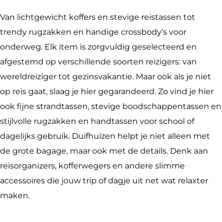
z
u
h
f
e
e
i
u
h
n
Van lichtgewicht koffers en stevige reistassen tot
n
z
i
u
trendy rugzakken en handige crossbody’s voor
e
z
i
onderweg. Elk item is zorgvuldig geselecteerd en
n
e
z
afgestemd op verschillende soorten reizigers: van
n
e
wereldreiziger tot gezinsvakantie. Maar ook als je niet
n
op reis gaat, slaag je hier gegarandeerd. Zo vind je hier
ook fijne strandtassen, stevige boodschappentassen en
stijlvolle rugzakken en handtassen voor school of
dagelijks gebruik. Duifhuizen helpt je niet alleen met
de grote bagage, maar ook met de details. Denk aan
reisorganizers, kofferwegers en andere slimme
accessoires die jouw trip of dagje uit net wat relaxter
maken.