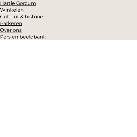
Hartje Gorcum
Winkelen
Cultuur & historie
Parkeren
Over ons
Pers en beeldbank
Zakelijk
Toeristeninformatie
VVV Gorinchem
Grote Markt 17
(Gorcums Museum)
4201 EB Gorinchem
T: +31 (0)183-631525
E:
vvv@mooigorinchem.nl