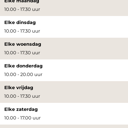
Elke maandag
m
p
p
10.00 - 17.30 uur
e
o
o
Elke dinsdag
t
p
p
10.00 - 17.30 uur
v
u
u
e
p
p
Elke woensdag
r
m
m
10.00 - 17.30 uur
g
e
e
r
Elke donderdag
t
t
o
10.00 - 20.00 uur
v
v
t
e
e
Elke vrijdag
e
r
r
10.00 - 17.30 uur
a
g
g
f
Elke zaterdag
r
r
b
10.00 - 17.00 uur
o
o
e
t
t