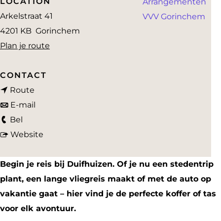
LOCATION
Arrangementen
a
Arkelstraat 41
VVV Gorinchem
g
4201 KB
Gorinchem
e
n
Plan je route
a
a
CONTACT
n
r
Route
a
n
D
E-mail
D
a
a
u
Bel
u
r
a
v
i
Website
i
D
r
a
f
f
u
D
n
h
Begin je reis bij Duifhuizen. Of je nu een stedentrip
h
i
u
D
u
plant, een lange vliegreis maakt of met de auto op
u
f
i
u
i
vakantie gaat – hier vind je de perfecte koffer of tas
i
h
f
i
z
voor elk avontuur.