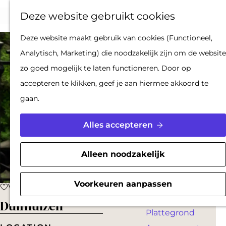
Op pad met een
Z
F
K
Deze website gebruikt cookies
stadsgids
o
a
a
M
De Hollandse
G
Deze website maakt gebruik van cookies (Functioneel,
e
v
a
e
Waterlinies en
a
Analytisch, Marketing) die noodzakelijk zijn om de website
k
o
r
n
Gorinchem
n
zo goed mogelijk te laten functioneren. Door op
e
r
t
u
Vestingdriehoek
a
accepteren te klikken, geef je aan hiermee akkoord te
n
i
Waterstad
a
gaan.
e
Inspiratie
r
t
d
Alles accepteren
e
PLAN JE BEZOEK
e
n
Reserveren
h
Alleen noodzakelijk
Bereikbaarheid
o
Parkeren
m
Voorkeuren aanpassen
Voeg toe als favoriet
Voeg toe als favoriet
Overnachten
e
Duifhuizen
Plattegrond
p