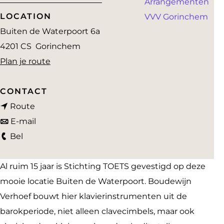
Arrangementen
a
LOCATION
VVV Gorinchem
g
Buiten de Waterpoort 6a
e
4201 CS
Gorinchem
n
Plan je route
a
a
CONTACT
n
r
Route
a
n
T
E-mail
T
a
a
O
Bel
O
r
a
E
E
T
r
T
Al ruim 15 jaar is Stichting TOETS gevestigd op deze
T
O
T
S
mooie locatie Buiten de Waterpoort. Boudewijn
S
E
O
a
Verhoef bouwt hier klavierinstrumenten uit de
a
T
E
t
barokperiode, niet alleen clavecimbels, maar ook