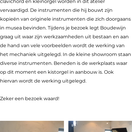
t
S
T
e
clavichord en kleinorgel worden in dit atelier
e
a
S
l
vervaardigd. De instrumenten die hij bouwt zijn
l
t
a
i
kopieën van originele instrumenten die zich doorgaans
i
e
t
e
in musea bevinden. Tijdens je bezoek legt Boudewijn
e
l
e
r
graag uit waar zijn werkzaamheden uit bestaan en aan
r
i
l
v
de hand van vele voorbeelden wordt de werking van
v
e
i
o
het mechaniek uitgelegd. In de kleine showroom staan
o
r
e
o
diverse instrumenten. Beneden is de werkplaats waar
o
v
r
r
op dit moment een kistorgel in aanbouw is. Ook
r
o
v
c
hiervan wordt de werking uitgelegd.
c
o
o
l
l
r
o
a
Zeker een bezoek waard!
a
c
r
v
v
l
c
e
e
a
l
c