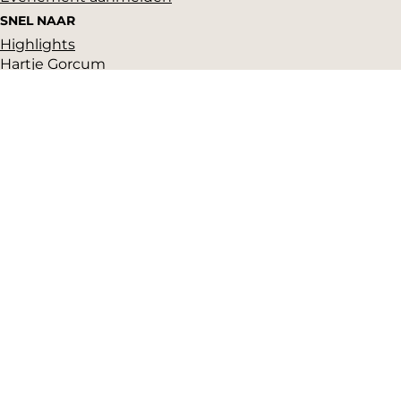
SNEL NAAR
Highlights
Hartje Gorcum
Winkelen
Cultuur & historie
Parkeren
Over ons
Pers en beeldbank
Zakelijk
Toeristeninformatie
VVV Gorinchem
Grote Markt 17
(Gorcums Museum)