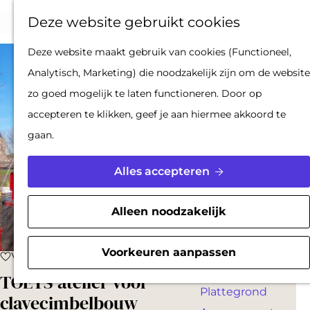
Op pad met een
Z
F
K
Deze website gebruikt cookies
stadsgids
o
a
a
M
De Hollandse
G
Deze website maakt gebruik van cookies (Functioneel,
e
v
a
e
Waterlinies en
a
Analytisch, Marketing) die noodzakelijk zijn om de website
k
o
r
n
Gorinchem
n
zo goed mogelijk te laten functioneren. Door op
e
r
t
u
Vestingdriehoek
a
accepteren te klikken, geef je aan hiermee akkoord te
n
i
Waterstad
a
gaan.
e
Inspiratie
r
t
d
Alles accepteren
e
PLAN JE BEZOEK
e
n
Reserveren
h
Alleen noodzakelijk
Bereikbaarheid
o
Parkeren
m
Voorkeuren aanpassen
Voeg toe als favoriet
Voeg toe als favoriet
Overnachten
e
TOETS atelier voor
Plattegrond
p
clavecimbelbouw