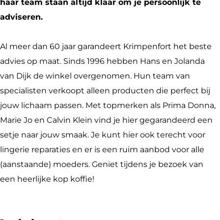
n
p
m
i
f
haar team staan altijd klaar om je persoonlijk te
f
e
p
m
o
adviseren.
o
n
e
p
r
r
f
n
e
t
Al meer dan 60 jaar garandeert Krimpenfort het beste
t
o
f
n
L
advies op maat. Sinds 1996 hebben Hans en Jolanda
L
r
o
f
i
van Dijk de winkel overgenomen. Hun team van
i
t
r
o
n
specialisten verkoopt alleen producten die perfect bij
n
L
t
r
g
jouw lichaam passen. Met topmerken als Prima Donna,
g
i
L
t
e
Marie Jo en Calvin Klein vind je hier gegarandeerd een
e
n
i
L
r
setje naar jouw smaak. Je kunt hier ook terecht voor
r
g
n
i
i
lingerie reparaties en er is een ruim aanbod voor alle
i
e
g
n
e
(aanstaande) moeders. Geniet tijdens je bezoek van
e
r
e
g
een heerlijke kop koffie!
i
r
e
e
i
r