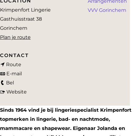
LOCATION
Arrangementen
a
Krimpenfort Lingerie
VVV Gorinchem
g
Gasthuisstraat 38
e
Gorinchem
n
Plan je route
a
a
CONTACT
n
r
Route
a
n
K
E-mail
K
a
a
r
Bel
r
r
a
v
i
Website
i
K
r
a
m
m
r
K
n
p
Sinds 1964 vind je bij lingeriespecialist Krimpenfort
p
i
r
K
e
topmerken in lingerie, bad- en nachtmode,
e
m
i
r
n
mammacare en shapewear. Eigenaar Jolanda en