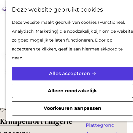
Op pad met een
Z
F
K
Deze website gebruikt cookies
stadsgids
o
a
a
M
De Hollandse
G
Deze website maakt gebruik van cookies (Functioneel,
e
v
a
e
Waterlinies en
a
Analytisch, Marketing) die noodzakelijk zijn om de website
k
o
r
n
Gorinchem
n
zo goed mogelijk te laten functioneren. Door op
e
r
t
u
Vestingdriehoek
a
accepteren te klikken, geef je aan hiermee akkoord te
n
i
Waterstad
a
gaan.
e
Inspiratie
r
t
d
Alles accepteren
e
PLAN JE BEZOEK
e
n
Reserveren
h
Alleen noodzakelijk
Bereikbaarheid
o
Parkeren
m
Voorkeuren aanpassen
Voeg toe als favoriet
Voeg toe als favoriet
Overnachten
e
Krimpenfort Lingerie
Plattegrond
p