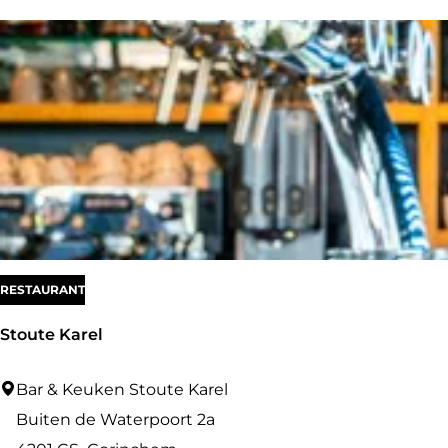
f
S
k
i
b
o
u
t
i
RESTAURANT
q
u
Stoute Karel
e
S
Bar & Keuken Stoute Karel
t
Buiten de Waterpoort 2a