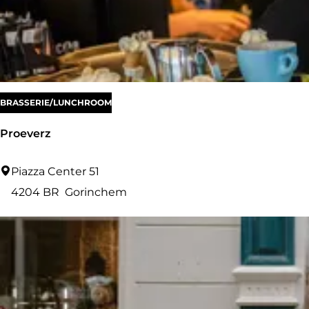
r
a
:
o
g
p
e
:
BRASSERIE/LUNCHROOM
Proeverz
P
Piazza Center 51
r
4204 BR
Gorinchem
o
e
v
e
r