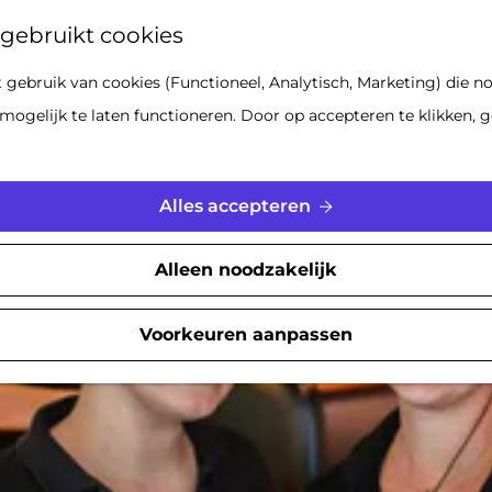
Z
gebruikt cookies
o
gebruik van cookies (Functioneel, Analytisch, Marketing) die no
e
Locaties
mogelijk te laten functioneren. Door op accepteren te klikken, g
k
e
n
Alles accepteren
Alleen noodzakelijk
Voorkeuren aanpassen