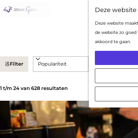
Deze website 
G
Deze website maakt 
a
de website zo goed 
n
akkoord te gaan.
a
W
a
S
Filter
a
r
o
d
t
r
S
e
z
t
1 t/m 24 van 628 resultaten
o
h
o
e
r
o
e
e
t
m
k
r
e
e
j
o
e
p
e
p