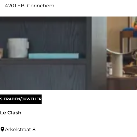
r
4201 EB
Gorinchem
c
u
m
s
M
u
s
e
u
m
SIERADEN/JUWELIER
Le Clash
L
Arkelstraat 8