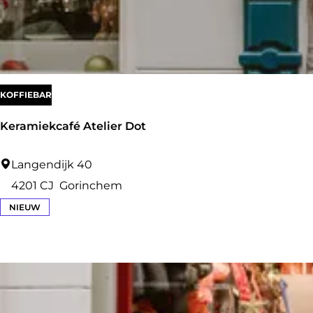
z
KOFFIEBAR
Keramiekcafé Atelier Dot
K
Langendijk 40
e
4201 CJ
Gorinchem
r
NIEUW
a
m
i
e
k