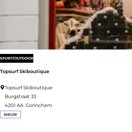
c
a
f
é
A
t
SPORT/OUTDOOR
e
l
Topsurf Skiboutique
i
e
T
Topsurf Skiboutique
r
o
Burgstraat 33
D
p
4201 AA
Gorinchem
o
s
NIEUW
t
u
r