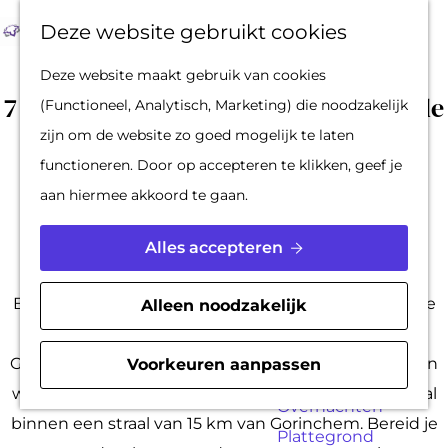
Op pad met een
Z
F
K
Deze website gebruikt cookies
stadsgids
o
a
a
M
G
Deze website maakt gebruik van cookies
De Hollandse
e
v
a
e
a
7 x Campings aan de Linge - ontdek de
(Functioneel, Analytisch, Marketing) die noodzakelijk
Waterlinies en
k
o
r
n
n
Magie van de Linge.
zijn om de website zo goed mogelijk te laten
Gorinchem
e
r
t
u
a
functioneren. Door op accepteren te klikken, geef je
Vestingdriehoek
n
i
a
aan hiermee akkoord te gaan.
Waterstad
e
r
|
|
|
Inspiratie
t
d
Alles accepteren
e
e
PLAN JE BEZOEK
n
h
Ben je op zoek naar de perfecte camping, dichtbij de
Alleen noodzakelijk
Reserveren
o
betoverende Linge en vlakbij het schilderachtige
Bereikbaarheid
m
Gorinchem? Zoek niet verder! In dit blog presenteren
Voorkeuren aanpassen
Parkeren
e
we jou de 7 mooiste campings aan de Linge, allemaal
Overnachten
p
binnen een straal van 15 km van Gorinchem. Bereid je
Plattegrond