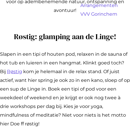
a
voor op adembenemende natuur, ontspanning en
Arrangementen
g
avontuur!
VVV Gorinchem
e
Røstig: glamping aan de Linge!
Slapen in een tipi of houten pod, relaxen in de sauna of
hot tub en luieren in een hangmat. Klinkt goed toch?
Bij
Røstig
kom je helemaal in de relax stand. Of juist
actief, want hier spring je ook zo in een kano, sloep of op
een sup de Linge in. Boek een tipi of pod voor een
weekdeel of weekend en je krijgt er ook nog twee à
drie workshops per dag bij. Kies je voor yoga,
mindfulness of meditatie? Niet voor niets is het motto
hier Doe ff røstig!