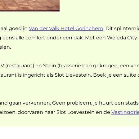
maal goed in
Van der Valk Hotel Gorinchem
. Dit splintern
 eens alle comfort onder één dak. Met een Weleda City Spa
elen.
 (restaurant) en Stein (brasserie bar) gekregen, een ve
taurant is ingericht als Slot Lievestein. Boek je een suite 
and gaan verkennen. Geen probleem, je huurt een stadsfie
seizoen, doorvaren naar Slot Loevestein en de
Vestingdri