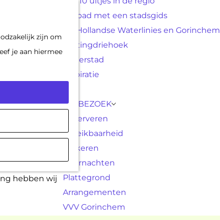
Top 10 uitjes in de regio
F
K
Op pad met een stadsgids
a
a
M
De Hollandse Waterlinies en Gorinchem
odzakelijk zijn om
v
a
e
Vestingdriehoek
eef je aan hiermee
o
r
n
Waterstad
r
t
u
Inspiratie
i
e
PLAN JE BEZOEK
t
Reserveren
e
Bereikbaarheid
 Allereerst de
n
Parkeren
e moeite waard
Overnachten
wil je wel in
Plattegrond
ing hebben wij
Arrangementen
VVV Gorinchem