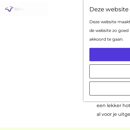
Deze website 
G
Deze website maakt 
a
de website zo goed 
n
akkoord te gaan.
a
a
r
d
Er zijn genoeg
e
levendige
ves
h
om op de
fiet
o
een lekker ho
m
al voor je uitg
e
p