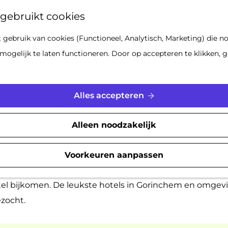
Z
gebruikt cookies
o
gebruik van cookies (Functioneel, Analytisch, Marketing) die no
e
De leukste hotels in Gorinchem
mogelijk te laten functioneren. Door op accepteren te klikken, g
k
e
n
|
|
|
Alles accepteren
Alleen noodzakelijk
 redenen om een paar dagen in Gorinchem te verblijven.
ting
zelf, maar ook het prachtige rivierenlandschap is d
Voorkeuren aanpassen
s
of met het veer te verkennen. Na een lange dag op stap 
tel bijkomen. De leukste hotels in Gorinchem en omgev
ezocht.