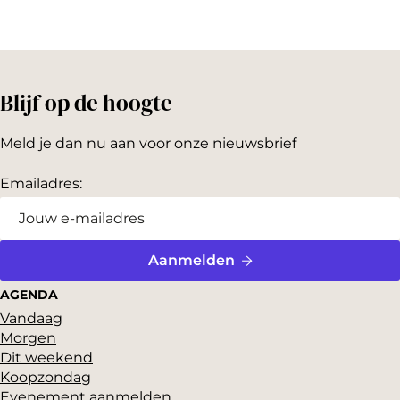
e
e
e
e
e
e
l
l
l
Blijf op de hoogte
d
d
d
e
e
e
Meld je dan nu aan voor onze nieuwsbrief
z
z
z
e
e
e
Emailadres:
p
p
p
a
a
a
g
g
g
Aanmelden
i
i
i
AGENDA
n
n
n
Vandaag
Morgen
a
a
a
Dit weekend
o
o
o
Koopzondag
p
p
p
Evenement aanmelden