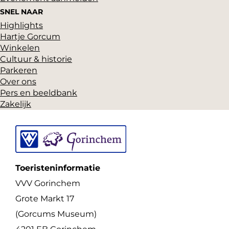
F
P
X
SNEL NAAR
Highlights
a
i
Hartje Gorcum
c
n
Winkelen
e
t
Cultuur & historie
Parkeren
b
e
Over ons
o
r
Pers en beeldbank
o
e
Zakelijk
k
s
t
Toeristeninformatie
VVV Gorinchem
Grote Markt 17
(Gorcums Museum)