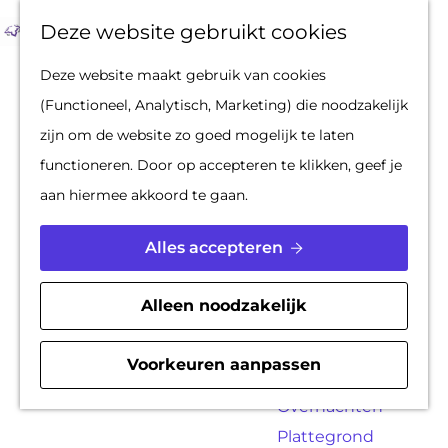
Op pad met een
Z
F
K
Deze website gebruikt cookies
stadsgids
o
a
a
M
G
Deze website maakt gebruik van cookies
De Hollandse
e
v
a
e
a
(Functioneel, Analytisch, Marketing) die noodzakelijk
Waterlinies en
k
o
r
n
n
zijn om de website zo goed mogelijk te laten
Gorinchem
e
r
t
u
a
functioneren. Door op accepteren te klikken, geef je
Vestingdriehoek
n
i
a
aan hiermee akkoord te gaan.
Waterstad
e
r
Inspiratie
t
d
Alles accepteren
e
e
PLAN JE BEZOEK
n
h
Alleen noodzakelijk
Reserveren
o
Bereikbaarheid
m
Voorkeuren aanpassen
Parkeren
e
Overnachten
p
Plattegrond