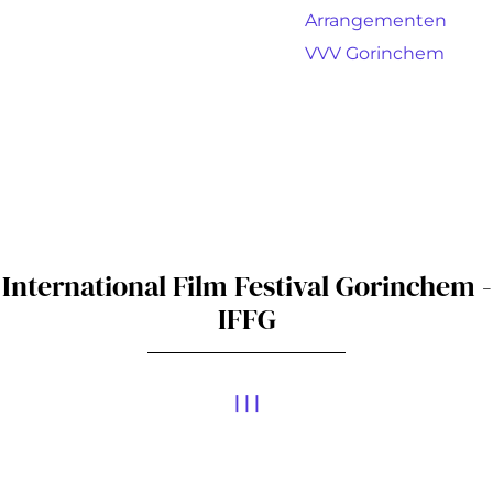
a
Arrangementen
g
VVV Gorinchem
e
International Film Festival Gorinchem -
IFFG
|
|
|