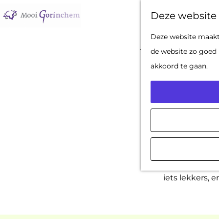
Deze website 
G
Deze website maakt 
Voorjaarsvakan
a
de website zo goed 
n
akkoord te gaan.
a
a
r
d
De voorjaarsv
e
in Gorinchem 
h
en ouders die 
o
iets lekkers, 
m
e
p