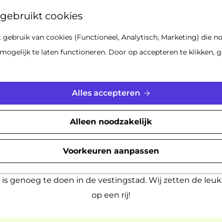
Z
gebruikt cookies
o
gebruik van cookies (Functioneel, Analytisch, Marketing) die no
e
tie in Gorinchem: de leukste uitjes vo
mogelijk te laten functioneren. Door op accepteren te klikken, g
k
e
n
|
|
|
Alles accepteren
Alleen noodzakelijk
akantie staat voor de deur! Van
15 februari tot en met 
genieten van tal van leuke activiteiten voor het hele g
Voorkeuren aanpassen
er even op uit willen. Of je nu zin hebt in actie, cultuur,
er is genoeg te doen in de vestingstad. Wij zetten de leuks
op een rij!