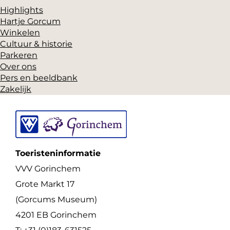
Highlights
a
i
Hartje Gorcum
c
n
Winkelen
e
t
Cultuur & historie
Parkeren
b
e
Over ons
o
r
Pers en beeldbank
o
e
Zakelijk
k
s
t
Toeristeninformatie
VVV Gorinchem
Grote Markt 17
(Gorcums Museum)
4201 EB Gorinchem