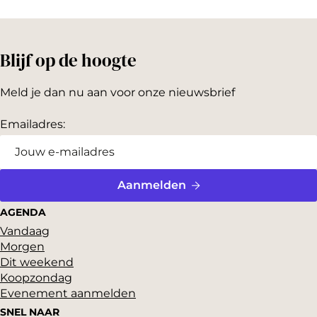
e
e
e
l
l
l
Blijf op de hoogte
d
d
d
e
e
e
Meld je dan nu aan voor onze nieuwsbrief
z
z
z
e
e
e
Emailadres:
p
p
p
a
a
a
g
g
g
Aanmelden
i
i
i
AGENDA
n
n
n
Vandaag
Morgen
a
a
a
Dit weekend
o
o
o
Koopzondag
p
p
p
Evenement aanmelden
F
P
X
SNEL NAAR