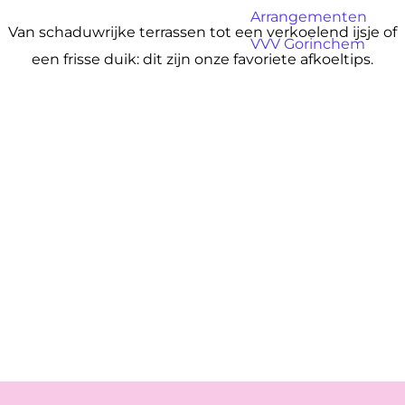
a
Arrangementen
g
Van schaduwrijke terrassen tot een verkoelend ijsje of
VVV Gorinchem
e
een frisse duik: dit zijn onze favoriete afkoeltips.