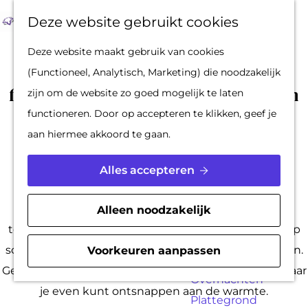
Op pad met een
Z
F
K
Deze website gebruikt cookies
stadsgids
o
a
a
M
G
Deze website maakt gebruik van cookies
De Hollandse
e
v
a
e
a
Warm in de stad? Dit zijn onze
(Functioneel, Analytisch, Marketing) die noodzakelijk
Waterlinies en
k
o
r
n
n
favoriete afkoeltips in Hartje Gorcum
zijn om de website zo goed mogelijk te laten
Gorinchem
e
r
t
u
a
functioneren. Door op accepteren te klikken, geef je
Vestingdriehoek
n
i
a
aan hiermee akkoord te gaan.
Waterstad
e
r
|
|
|
Inspiratie
t
d
Alles accepteren
e
e
PLAN JE BEZOEK
n
h
De zon schijnt, de terrassen zitten vol en de
Alleen noodzakelijk
Reserveren
o
temperaturen lopen op. Heerlijk zomerweer, maar op
Bereikbaarheid
m
sommige dagen kun je wel wat verkoeling gebruiken.
Voorkeuren aanpassen
Parkeren
e
Gelukkig zijn er genoeg plekken in Hartje Gorcum waar
Overnachten
p
je even kunt ontsnappen aan de warmte.
Plattegrond