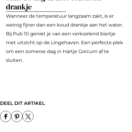
drankje
Wanneer de temperatuur langzaam zakt, is er
weinig fijner dan een koud drankje aan het water.
Bij Pub 10 geniet je van een verkoelend biertje
met uitzicht op de Lingehaven. Een perfecte plek
om een zomerse dag in Hartje Gorcum af te
sluiten.
DEEL DIT ARTIKEL
D
D
D
e
e
e