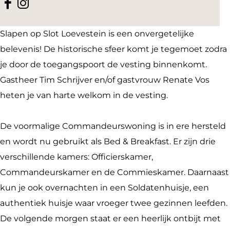
F
I
&
e
B
n
B
a
n
B
d
e
B
r
Slapen op Slot Loevestein is een onvergetelijke
c
s
r
&
d
e
e
belevenis! De historische sfeer komt je tegemoet zodra
e
t
e
B
&
d
a
je door de toegangspoort de vesting binnenkomt.
b
a
a
r
B
&
k
Gastheer Tim Schrijver en/of gastvrouw Renate Vos
o
g
k
e
r
B
f
heten je van harte welkom in de vesting.
o
r
f
a
e
r
a
k
a
a
k
a
e
s
De voormalige Commandeurswoning is in ere hersteld
B
m
s
f
k
a
t
en wordt nu gebruikt als Bed & Breakfast. Er zijn drie
e
B
t
a
f
k
L
verschillende kamers: Officierskamer,
d
e
L
s
a
f
o
Commandeurskamer en de Commieskamer. Daarnaast
&
d
o
t
s
a
e
kun je ook overnachten in een Soldatenhuisje, een
B
&
e
L
t
s
v
authentiek huisje waar vroeger twee gezinnen leefden.
r
B
v
o
L
t
e
De volgende morgen staat er een heerlijk ontbijt met
e
r
e
e
o
L
s