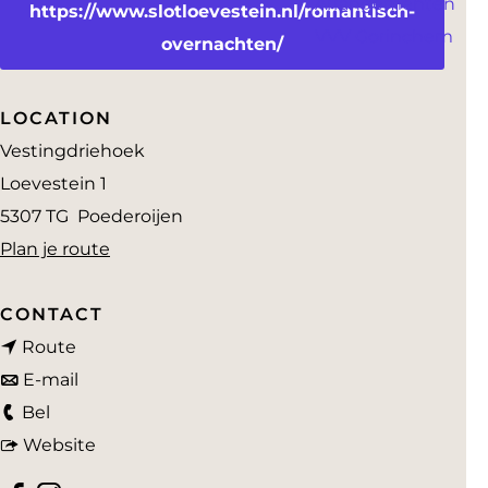
Arrangementen
a
https://www.slotloevestein.nl/romantisch-
VVV Gorinchem
g
overnachten/
e
LOCATION
Vestingdriehoek
Loevestein 1
5307 TG
Poederoijen
n
Plan je route
a
a
CONTACT
n
r
Route
a
n
B
E-mail
B
a
a
e
Bel
e
r
a
v
d
Website
d
B
r
a
&