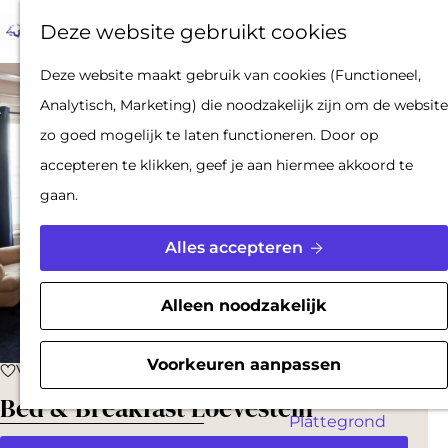
Op pad met een
Z
F
K
Deze website gebruikt cookies
stadsgids
o
a
a
M
De Hollandse
G
Deze website maakt gebruik van cookies (Functioneel,
e
v
a
e
Waterlinies en
a
Analytisch, Marketing) die noodzakelijk zijn om de website
k
o
r
n
Gorinchem
n
zo goed mogelijk te laten functioneren. Door op
e
r
t
u
Vestingdriehoek
a
accepteren te klikken, geef je aan hiermee akkoord te
n
i
Waterstad
a
gaan.
e
Inspiratie
r
t
d
Alles accepteren
e
PLAN JE BEZOEK
e
n
Reserveren
h
Alleen noodzakelijk
Bereikbaarheid
o
Parkeren
m
Voorkeuren aanpassen
Voeg toe als favoriet
Voeg toe als favoriet
Overnachten
e
Bed & Breakfast Loevestein
Plattegrond
p