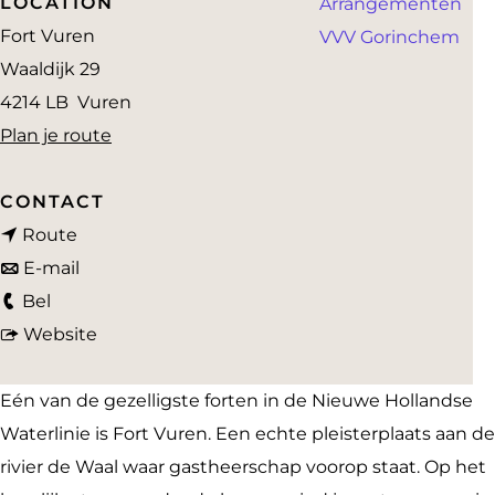
LOCATION
Arrangementen
a
Fort Vuren
VVV Gorinchem
g
Waaldijk 29
e
4214 LB
Vuren
n
Plan je route
a
a
CONTACT
n
r
Route
a
n
F
E-mail
F
a
a
o
Bel
o
r
a
v
r
Website
r
F
r
a
t
t
o
F
n
V
Eén van de gezelligste forten in de Nieuwe Hollandse
V
r
o
F
u
Waterlinie is Fort Vuren. Een echte pleisterplaats aan de
u
t
r
o
r
rivier de Waal waar gastheerschap voorop staat. Op het