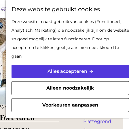
Op pad met een
Z
F
K
Deze website gebruikt cookies
stadsgids
o
a
a
M
De Hollandse
G
Deze website maakt gebruik van cookies (Functioneel,
e
v
a
e
Waterlinies en
a
Analytisch, Marketing) die noodzakelijk zijn om de website
k
o
r
n
Gorinchem
n
zo goed mogelijk te laten functioneren. Door op
e
r
t
u
Vestingdriehoek
a
accepteren te klikken, geef je aan hiermee akkoord te
n
i
Waterstad
a
gaan.
e
Inspiratie
r
t
d
Alles accepteren
e
PLAN JE BEZOEK
e
n
Reserveren
h
Alleen noodzakelijk
Bereikbaarheid
o
Parkeren
m
Voorkeuren aanpassen
Voeg toe als favoriet
Voeg toe als favoriet
Overnachten
e
Fort Vuren
Plattegrond
p