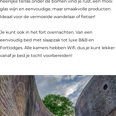
r
V
t
r
e
heerlijke terras onder de bomen vind je rust, een mooi
e
u
V
t
n
glas wijn en eenvoudige, maar smaakvolle producten.
n
r
u
V
Ideaal voor de vermoeide wandelaar of fietser!
e
r
u
n
e
r
Je kunt ook in het fort overnachten. Van een
n
e
eenvoudig bed met slaapzak tot luxe B&B en
n
Fortlodges. Alle kamers hebben Wifi, dus je kunt lekker
vanaf je bed je tocht voorbereiden!