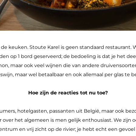
 de keuken. Stoute Karel is geen standaard restaurant. 
rden op 1 bord geserveerd; de bedoeling is dat je het d
n, maar ook veel wijnen die van andere druivensoorten 
tswijn, maar wel betaalbaar en ook allemaal per glas te be
Hoe zijn de reacties tot nu toe?
orcumers, hotelgasten, passanten uit België, maar ook 
 het algemeen is men gelijk enthousiast. We zijn ook h
ntrum en vrij zicht op de rivier; je hebt echt een gevoel 