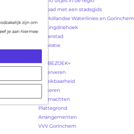
Top 10 uitjes in de regio
F
K
Op pad met een stadsgids
a
a
M
De Hollandse Waterlinies en Gorinchem
odzakelijk zijn om
v
a
e
Vestingdriehoek
eef je aan hiermee
o
r
n
Waterstad
r
t
u
Inspiratie
i
e
PLAN JE BEZOEK
t
Reserveren
e
Bereikbaarheid
n
Parkeren
Overnachten
Plattegrond
Arrangementen
VVV Gorinchem