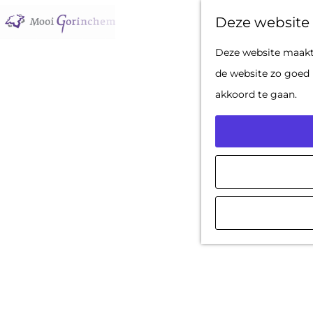
Deze website 
G
Deze website maakt 
a
de website zo goed 
n
akkoord te gaan.
a
a
r
d
e
h
o
m
e
p