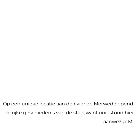
a
g
e
Op een unieke locatie aan de rivier de Merwede opend
de rijke geschiedenis van de stad, want ooit stond hi
aanwezig. Mo