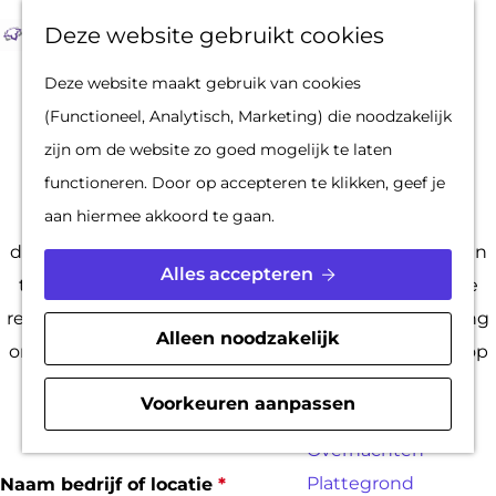
Op pad met een
Z
F
K
Deze website gebruikt cookies
stadsgids
o
a
a
M
G
Deze website maakt gebruik van cookies
De Hollandse
e
v
a
e
a
Account aanvragen
(Functioneel, Analytisch, Marketing) die noodzakelijk
Waterlinies en
k
o
r
n
n
zijn om de website zo goed mogelijk te laten
Gorinchem
e
r
t
u
a
functioneren. Door op accepteren te klikken, geef je
Vestingdriehoek
n
i
a
aan hiermee akkoord te gaan.
Waterstad
Om een inlog te krijgen voor de Mooi Gorinchem
e
r
Inspiratie
database, vragen wij je om onderstaande gegevens in
t
d
Alles accepteren
te vullen. Deze inlog is niet meteen beschikbaar. De
e
e
PLAN JE BEZOEK
redactie beoordeelt eerst je aanvraag. Na goedkeuring
n
h
Alleen noodzakelijk
Reserveren
ontvang je binnen 4 werkdagen de inloggegevens op
o
Bereikbaarheid
het hieronder opgegeven e-mailadres.
m
Voorkeuren aanpassen
Parkeren
e
Overnachten
p
Plattegrond
v
Naam bedrijf of locatie
*