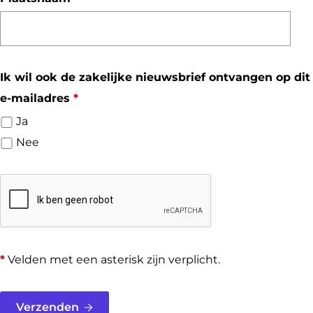
l
t
e
i
r
c
p
h
Ik wil ook de zakelijke nieuwsbrief ontvangen op dit
l
t
v
e-mailadres
*
i
e
Ja
c
r
Nee
h
p
t
l
i
c
h
*
Velden met een asterisk zijn verplicht.
t
Verzenden