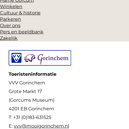
Hartje Gorcum
Winkelen
Cultuur & historie
Parkeren
Over ons
Pers en beeldbank
Zakelijk
Toeristeninformatie
VVV Gorinchem
Grote Markt 17
(Gorcums Museum)
4201 EB Gorinchem
T: +31 (0)183-631525
E:
vvv@mooigorinchem.nl