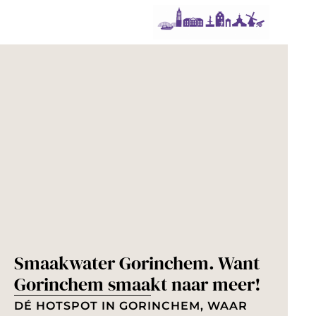
G
a
n
a
a
r
d
e
h
o
Smaakwater Gorinchem. Want
m
Gorinchem smaakt naar meer!
e
p
DÉ HOTSPOT IN GORINCHEM, WAAR