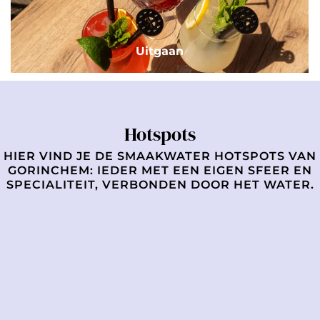
t
g
a
Uitgaan
a
n
Hotspots
HIER VIND JE DE SMAAKWATER HOTSPOTS VAN
GORINCHEM: IEDER MET EEN EIGEN SFEER EN
SPECIALITEIT, VERBONDEN DOOR HET WATER.