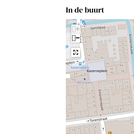
In de buurt
+
−