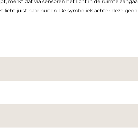
pt, merkt dat via sensoren het licht in de ruimte aangaat
het licht juist naar buiten. De symboliek achter deze ge