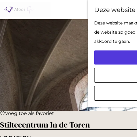
Deze website 
G
Deze website maakt 
a
de website zo goed 
n
akkoord te gaan.
a
a
r
d
e
h
o
Voeg toe als favoriet
m
Voeg toe als favoriet
Stiltecentrum In de Toren
e
p