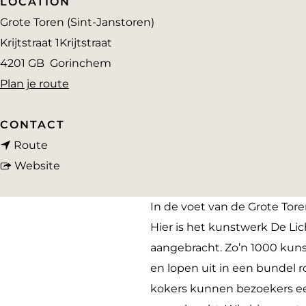
LOCATION
a
Grote Toren (Sint-Janstoren)
g
Krijtstraat 1Krijtstraat
e
4201 GB
Gorinchem
n
Plan je route
a
a
CONTACT
n
r
Route
a
v
S
Website
a
a
t
r
n
i
In de voet van de Grote Tor
S
S
l
Hier is het kunstwerk De Li
t
t
t
aangebracht. Zo’n 1000 kuns
i
i
e
en lopen uit in een bundel ro
l
l
c
kokers kunnen bezoekers een