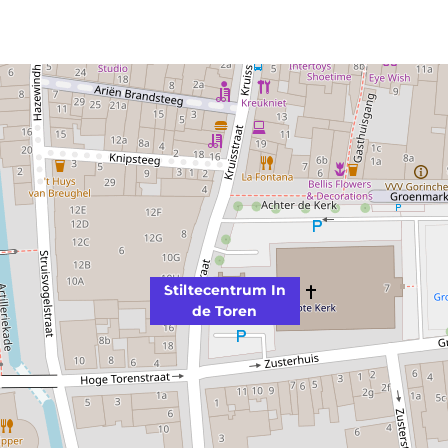
Stiltecentrum In
de Toren