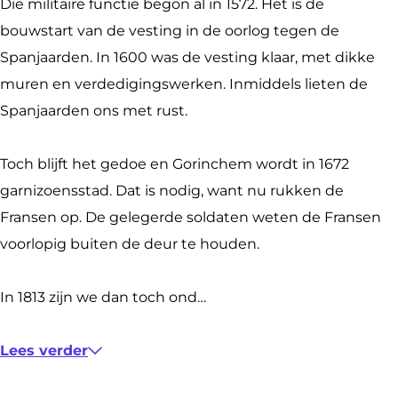
n
n
Die militaire functie begon al in 1572. Het is de
v
d
bouwstart van de vesting in de oorlog tegen de
a
e
Spanjaarden. In 1600 was de vesting klaar, met dikke
n
H
muren en verdedigingswerken. Inmiddels lieten de
d
o
Spanjaarden ons met rust.
e
o
H
f
Toch blijft het gedoe en Gorinchem wordt in 1672
o
d
garnizoensstad. Dat is nodig, want nu rukken de
o
w
Fransen op. De gelegerde soldaten weten de Fransen
f
a
voorlopig buiten de deur te houden.
d
c
w
h
In 1813 zijn we dan toch ond…
a
t
c
Lees verder
h