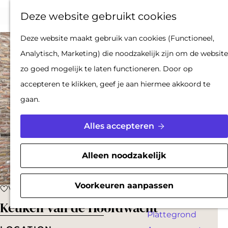
Op pad met een
Z
F
K
Deze website gebruikt cookies
stadsgids
o
a
a
M
De Hollandse
G
Deze website maakt gebruik van cookies (Functioneel,
e
v
a
e
Waterlinies en
a
Analytisch, Marketing) die noodzakelijk zijn om de website
k
o
r
n
Gorinchem
n
zo goed mogelijk te laten functioneren. Door op
e
r
t
u
Vestingdriehoek
a
accepteren te klikken, geef je aan hiermee akkoord te
n
i
Waterstad
a
gaan.
e
Inspiratie
r
t
d
Alles accepteren
e
PLAN JE BEZOEK
e
n
Reserveren
h
Alleen noodzakelijk
Bereikbaarheid
o
Parkeren
m
Voorkeuren aanpassen
Voeg toe als favoriet
Voeg toe als favoriet
Overnachten
e
Keuken van de Hoofdwacht
Plattegrond
p