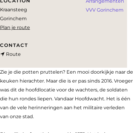
LOCATION
Arrangementen
a
Kraansteeg
VVV Gorinchem
g
Gorinchem
e
n
Plan je route
a
a
CONTACT
n
r
Route
a
K
a
e
Zie je die potten pruttelen? Een mooi doorkijkje naar de
r
u
keuken hierachter. Maar die is er pas sinds 2016. Vroeger
K
k
was dit de hoofdlocatie voor de wachters, de soldaten
e
e
die hun rondes liepen. Vandaar Hoofdwacht. Het is één
u
n
van de vele herinneringen aan het militaire verleden
k
v
van onze stad.
e
a