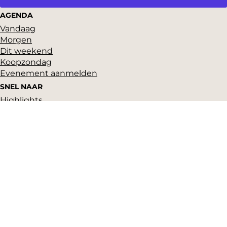
AGENDA
Vandaag
Morgen
Dit weekend
Koopzondag
Evenement aanmelden
SNEL NAAR
Highlights
Hartje Gorcum
Winkelen
Cultuur & historie
Parkeren
Over ons
Pers en beeldbank
Zakelijk