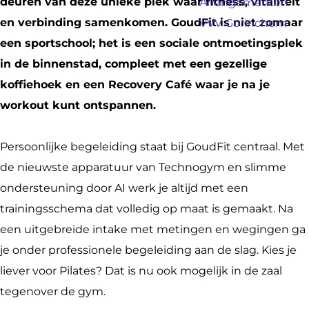
G
d
deuren van deze unieke plek waar fitness, vitaliteit
Arrangementen
a
o
f
en verbinding samenkomen. GoudFit is niet zomaar
VVV Gorinchem
g
u
i
een sportschool; het is een sociale ontmoetingsplek
e
d
t
in de binnenstad, compleet met een gezellige
f
s
koffiehoek en een Recovery Café waar je na je
i
p
workout kunt ontspannen.
t
o
s
r
Persoonlijke begeleiding staat bij GoudFit centraal. Met
p
t
de nieuwste apparatuur van Technogym en slimme
o
s
ondersteuning door AI werk je altijd met een
r
c
trainingsschema dat volledig op maat is gemaakt. Na
t
h
een uitgebreide intake met metingen en wegingen ga
s
o
je onder professionele begeleiding aan de slag. Kies je
c
o
liever voor Pilates? Dat is nu ook mogelijk in de zaal
h
l
tegenover de gym.