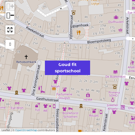
+
−
Goud fit
sportschool
Leaflet
|
©
OpenStreetMap
contributors