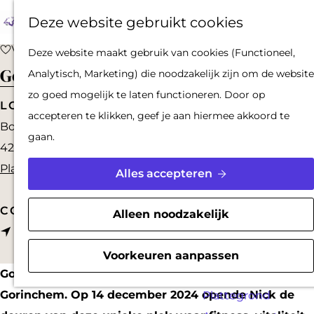
Op pad met een
Z
F
K
Deze website gebruikt cookies
stadsgids
o
a
a
M
De Hollandse
G
Voeg toe als favoriet
Voeg toe als favoriet
Deze website maakt gebruik van cookies (Functioneel,
e
v
a
e
Waterlinies en
a
Goud fit sportschool
Analytisch, Marketing) die noodzakelijk zijn om de website
k
o
r
n
Gorinchem
n
zo goed mogelijk te laten functioneren. Door op
e
r
t
u
LOCATION
Vestingdriehoek
a
accepteren te klikken, geef je aan hiermee akkoord te
n
i
Botersteeg 10/12
Waterstad
a
gaan.
e
4201 JM
Gorinchem
Inspiratie
r
t
n
Plan je route
d
Alles accepteren
e
a
PLAN JE BEZOEK
e
n
a
CONTACT
Reserveren
h
Alleen noodzakelijk
n
r
Route
Bereikbaarheid
o
a
G
Parkeren
m
Voorkeuren aanpassen
a
o
GoudFit is de nieuwste sportschool in hartje
Overnachten
e
r
u
Gorinchem. Op 14 december 2024 opende Nick de
Plattegrond
p