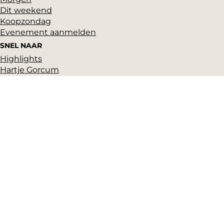
Dit weekend
Koopzondag
Evenement aanmelden
SNEL NAAR
Highlights
Hartje Gorcum
Winkelen
Cultuur & historie
Parkeren
Over ons
Pers en beeldbank
Zakelijk
Toeristeninformatie
VVV Gorinchem