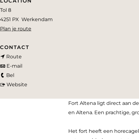
LOCATION
a
Tol 8
g
4251 PX
Werkendam
e
n
Plan je route
a
a
CONTACT
n
r
Route
a
n
F
E-mail
F
a
a
o
Bel
o
r
a
v
r
Website
r
F
r
a
t
t
o
F
n
A
Fort Altena ligt direct aan
A
r
o
F
l
en Altena. Een prachtige, 
l
t
r
o
t
t
A
t
r
e
Het fort heeft een horecage