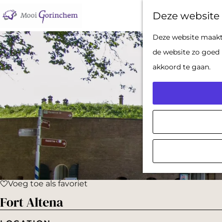
Deze website 
G
Deze website maakt 
a
de website zo goed 
n
akkoord te gaan.
a
a
r
d
e
h
o
Voeg toe als favoriet
m
Voeg toe als favoriet
Fort Altena
e
p