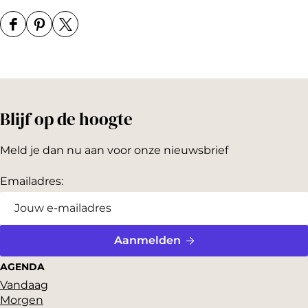
D
D
D
e
e
e
e
e
e
l
l
l
Blijf op de hoogte
d
d
d
e
e
e
Meld je dan nu aan voor onze nieuwsbrief
z
z
z
e
e
e
Emailadres:
p
p
p
a
a
a
g
g
g
Aanmelden
i
i
i
AGENDA
n
n
n
Vandaag
Morgen
a
a
a