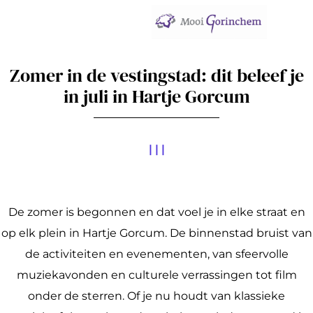
G
Zomer in de vestingstad: dit beleef je
a
in juli in Hartje Gorcum
n
a
a
|
|
|
r
d
e
De zomer is begonnen en dat voel je in elke straat en
h
op elk plein in Hartje Gorcum. De binnenstad bruist van
o
de activiteiten en evenementen, van sfeervolle
m
muziekavonden en culturele verrassingen tot film
e
onder de sterren. Of je nu houdt van klassieke
p