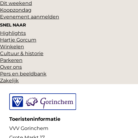
Dit weekend
o
o
o
Koopzondag
p
p
p
Evenement aanmelden
F
P
X
SNEL NAAR
Highlights
a
i
Hartje Gorcum
c
n
Winkelen
e
t
Cultuur & historie
Parkeren
b
e
Over ons
o
r
Pers en beeldbank
o
e
Zakelijk
k
s
t
Toeristeninformatie
VVV Gorinchem
Grote Markt 17