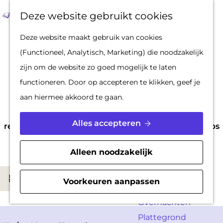
Op pad met een
Z
F
K
Deze website gebruikt cookies
stadsgids
o
a
a
M
G
Deze website maakt gebruik van cookies
De Hollandse
e
v
a
e
a
(Functioneel, Analytisch, Marketing) die noodzakelijk
Waterlinies en
k
o
r
n
n
Inspiratie
zijn om de website zo goed mogelijk te laten
Gorinchem
e
r
t
u
a
functioneren. Door op accepteren te klikken, geef je
Vestingdriehoek
n
i
a
___________
aan hiermee akkoord te gaan.
Waterstad
e
r
Inspiratie
Inspiratie nodig voor een dagje uit, een lekker
t
d
Alles accepteren
restaurant of leuke winkeltjes? Hier vind je onze tips
e
e
om lekker te eten, leuke dingen te doen en te
PLAN JE BEZOEK
shoppen in Gorinchem.
n
h
Alleen noodzakelijk
Reserveren
o
W
Bereikbaarheid
Filter
m
Voorkeuren aanpassen
a
Parkeren
e
t
Overnachten
p
z
Plattegrond