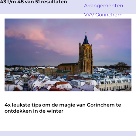
a
43 t/m 48 van 51 resultaten
o
Arrangementen
g
e
VVV Gorinchem
e
k
j
e
?
4x leukste tips om de magie van Gorinchem te
ontdekken in de winter
4