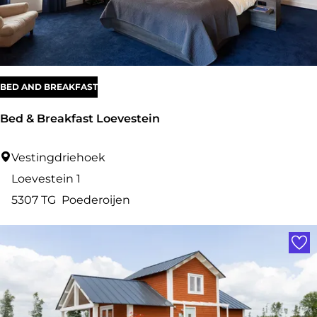
u
W
BED AND BREAKFAST
Bed & Breakfast Loevestein
B
Vestingdriehoek
e
Loevestein 1
d
5307 TG
Poederoijen
&
Voe
B
r
e
a