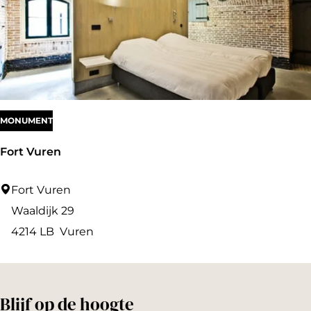
MONUMENT
Fort Vuren
F
Fort Vuren
o
Waaldijk 29
r
4214 LB
Vuren
t
V
u
Blijf op de hoogte