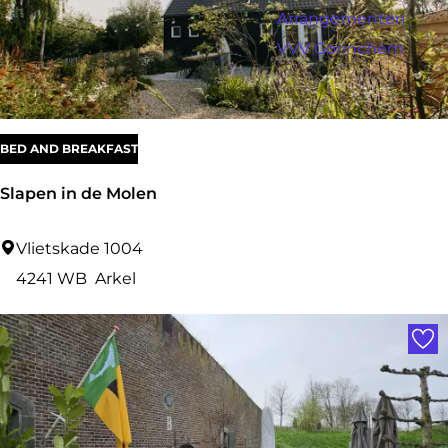
a
r
Arrangementen
:
g
o
VVV Gorinchem
e
p
:
BED AND BREAKFAST
Slapen in de Molen
S
Vlietskade 1004
l
4241 WB
Arkel
a
Voe
p
e
n
i