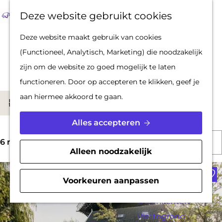
Op pad met een
Z
F
K
Deze website gebruikt cookies
stadsgids
o
a
a
M
G
Deze website maakt gebruik van cookies
De Hollandse
e
v
a
e
a
Bijzonder overnachten
(Functioneel, Analytisch, Marketing) die noodzakelijk
Waterlinies en
k
o
r
n
n
zijn om de website zo goed mogelijk te laten
Gorinchem
e
r
t
u
a
functioneren. Door op accepteren te klikken, geef je
Vestingdriehoek
n
i
a
W
aan hiermee akkoord te gaan.
Waterstad
S
Filter
e
r
a
Inspiratie
o
t
d
Alles accepteren
t
r
e
e
S
z
PLAN JE BEZOEK
t
6 resultaten
n
h
Alleen noodzakelijk
o
o
Reserveren
e
o
Voe
r
e
Bereikbaarheid
e
m
Voorkeuren aanpassen
t
k
Parkeren
r
e
e
j
Overnachten
o
p
e
Plattegrond
e
p