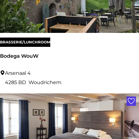
n
d
e
M
o
BRASSERIE/LUNCHROOM
l
Bodega WouW
e
n
B
Arsenaal 4
o
4285 BD
Woudrichem
d
Voe
e
g
a
W
o