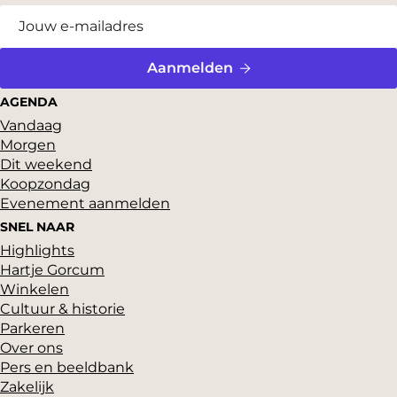
v
g
a
g
g
g
g
g
v
o
i
g
i
i
i
i
i
o
r
n
i
n
n
n
n
n
l
i
a
n
a
a
a
a
a
g
Aanmelden
g
a
e
AGENDA
e
n
Vandaag
p
d
Morgen
a
e
Dit weekend
g
p
Koopzondag
i
a
Evenement aanmelden
n
g
SNEL NAAR
a
i
Highlights
n
Hartje Gorcum
a
Winkelen
Cultuur & historie
Parkeren
Over ons
Pers en beeldbank
Zakelijk