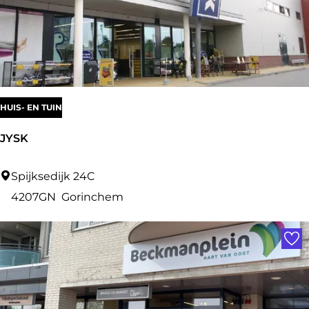
n
a
c
n
h
e
m
HUIS- EN TUIN
JYSK
J
Spijksedijk 24C
Y
4207GN
Gorinchem
S
Voe
K