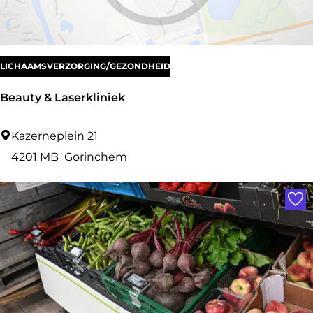
e
LICHAAMSVERZORGING/GEZONDHEID
Beauty & Laserkliniek
B
Kazerneplein 21
e
4201 MB
Gorinchem
a
Voe
u
t
y
&
L
a