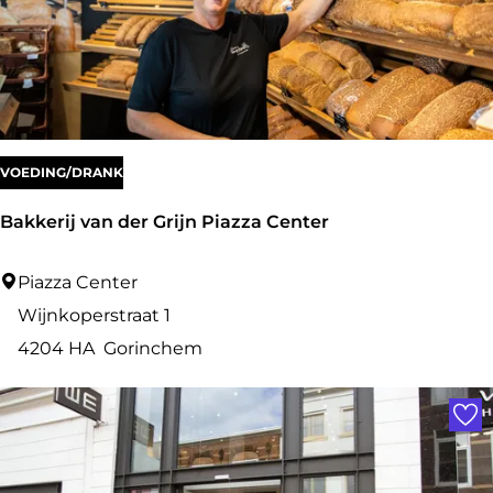
d
t
K
ü
c
h
VOEDING/DRANK
e
Bakkerij van der Grijn Piazza Center
n
B
Piazza Center
a
Wijnkoperstraat 1
k
4204 HA
Gorinchem
k
Voe
e
r
i