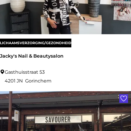
i
n
a
t
i
LICHAAMSVERZORGING/GEZONDHEID
e
Jacky's Nail & Beautysalon
J
Gasthuisstraat 53
a
4201 JN
Gorinchem
c
Voe
k
y
'
s