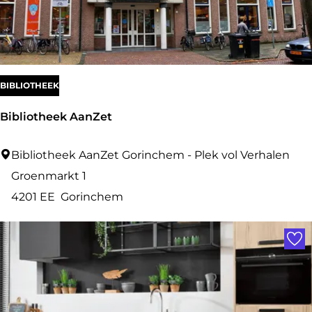
o
d
e
BIBLIOTHEEK
Bibliotheek AanZet
B
Bibliotheek AanZet Gorinchem - Plek vol Verhalen
i
Groenmarkt 1
b
4201 EE
Gorinchem
l
Voe
i
o
t
h