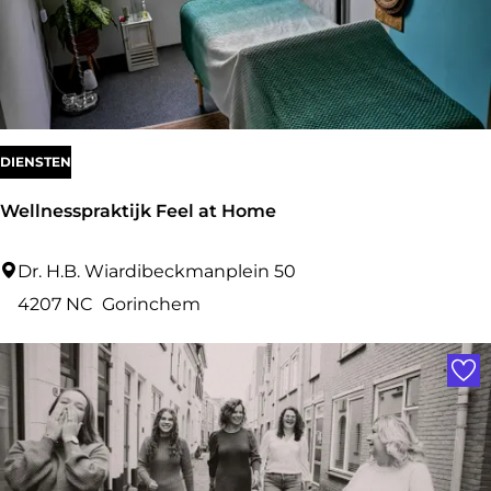
a
p
p
e
r
DIENSTEN
s
Wellnesspraktijk Feel at Home
W
Dr. H.B. Wiardibeckmanplein 50
e
4207 NC
Gorinchem
l
Voe
l
n
e
s