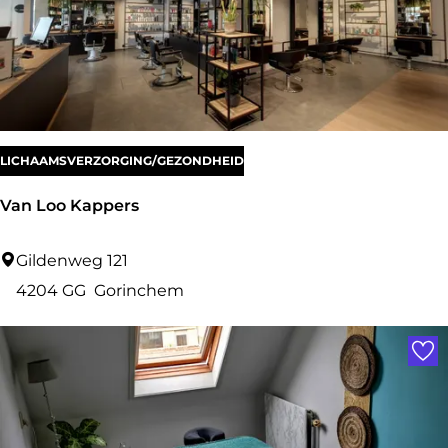
i
z
o
z
n
a
C
e
LICHAAMSVERZORGING/GEZONDHEID
n
t
Van Loo Kappers
e
r
V
Gildenweg 121
a
4204 GG
Gorinchem
n
Voe
L
o
o
K