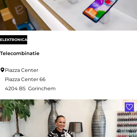
j
M
a
r
g
ELEKTRONICA
r
Telecombinatie
i
e
T
Piazza Center
t
e
Piazza Center 66
l
4204 BS
Gorinchem
e
Voe
c
o
m
b