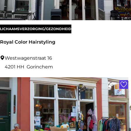
t
u
i
n
LICHAAMSVERZORGING/GEZONDHEID
Royal Color Hairstyling
R
Westwagenstraat 16
o
4201 HH
Gorinchem
y
Voe
a
l
C
o
l
o