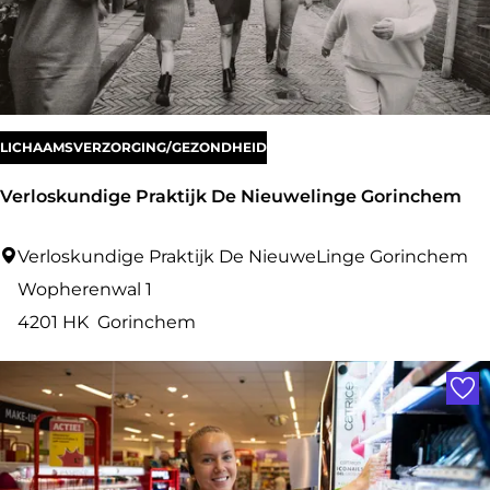
s
p
r
a
k
LICHAAMSVERZORGING/GEZONDHEID
t
Verloskundige Praktijk De Nieuwelinge Gorinchem
i
j
V
Verloskundige Praktijk De NieuweLinge Gorinchem
k
e
Wopherenwal 1
F
r
4201 HK
Gorinchem
e
l
Voe
e
o
l
s
a
k
t
u