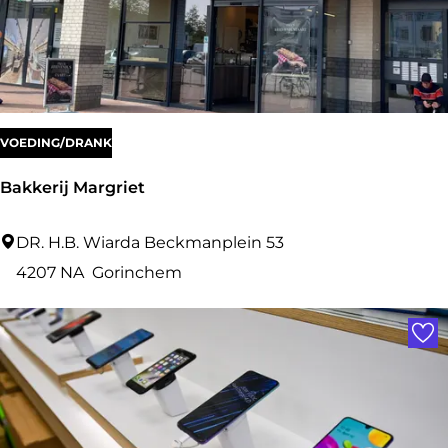
VOEDING/DRANK
Bakkerij Margriet
B
DR. H.B. Wiarda Beckmanplein 53
a
4207 NA
Gorinchem
k
Voe
k
e
r
i