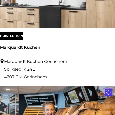
e
e
k
A
a
HUIS- EN TUIN
n
Marquardt Küchen
Z
e
M
Marquardt Küchen Gorinchem
t
a
Spijksedijk 24E
r
4207 GN
Gorinchem
q
Voe
u
a
r