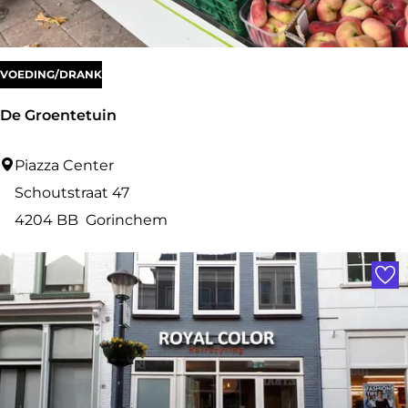
s
e
r
VOEDING/DRANK
k
De Groentetuin
l
i
D
Piazza Center
n
e
Schoutstraat 47
i
G
4204 BB
Gorinchem
e
r
Voe
k
o
e
n
t
e