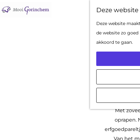
Deze website 
G
Deze website maakt 
a
de website zo goed 
n
akkoord te gaan.
a
a
r
d
e
h
Maak een bij
o
Met zovee
m
oprapen. 
e
erfgoedpareltj
p
Van het mi