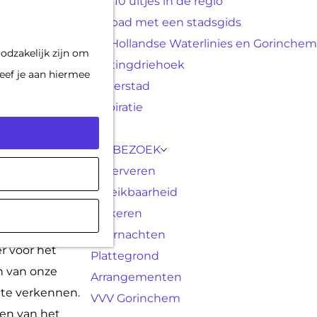
Top 10 uitjes in de regio
F
K
Op pad met een stadsgids
a
a
M
De Hollandse Waterlinies en Gorinchem
odzakelijk zijn om
v
a
e
Vestingdriehoek
eef je aan hiermee
o
r
n
Waterstad
r
t
u
Inspiratie
i
e
PLAN JE BEZOEK
t
Reserveren
e
Bereikbaarheid
n
Parkeren
aar omgeving.
Overnachten
r voor het
Plattegrond
n van onze
Arrangementen
o te verkennen.
VVV Gorinchem
 en van het