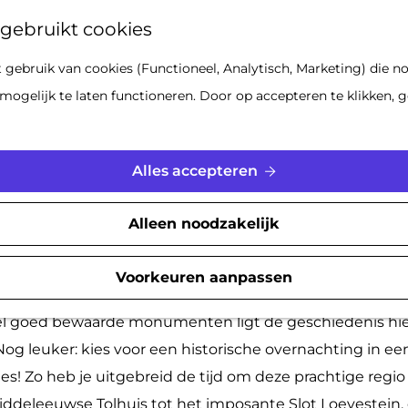
Z
gebruikt cookies
o
gebruik van cookies (Functioneel, Analytisch, Marketing) die no
e
4x historisch overnachten
mogelijk te laten functioneren. Door op accepteren te klikken, g
k
e
n
|
|
|
Alles accepteren
Alleen noodzakelijk
Een Reis door Tijd en Erfgoed
Voorkeuren aanpassen
zondere reis door de geschiedenis van Gorinchem en h
l goed bewaarde monumenten ligt de geschiedenis hie
Nog leuker: kies voor een historische overnachting in ee
es! Zo heb je uitgebreid de tijd om deze prachtige regi
ddeleeuwse Tolhuis tot het imposante Slot Loevestein,