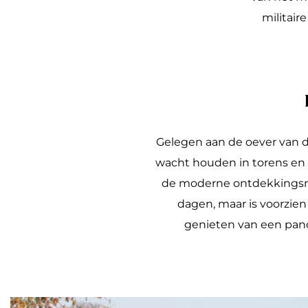
a
militair
g
e
Gelegen aan de oever van d
wacht houden in torens en t
de moderne ontdekkingsre
dagen, maar is voorzien
genieten van een panor