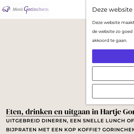
Deze website 
G
Deze website maakt 
a
de website zo goed 
n
akkoord te gaan.
a
a
r
d
e
h
o
Eten, drinken en uitgaan in Hartje G
m
e
UITGEBREID DINEREN, EEN SNELLE LUNCH O
p
BIJPRATEN MET EEN KOP KOFFIE? GORINCHE