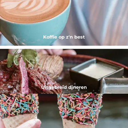
Koffie op z'n best
Uitgebreid dineren