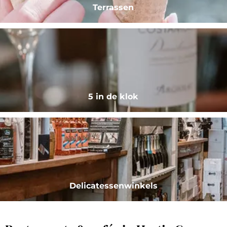
Terrassen
5 in de klok
Delicatessenwinkels