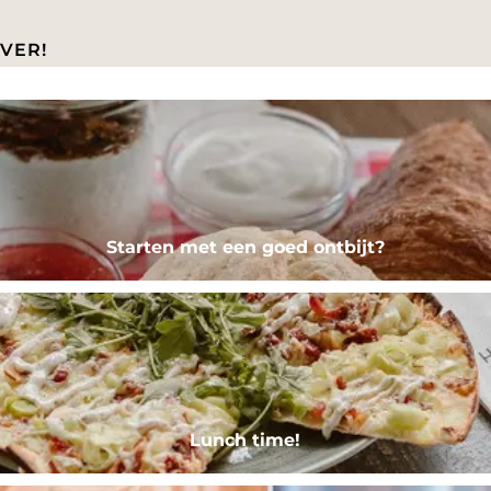
VER!
Starten met een goed ontbijt?
Lunch time!