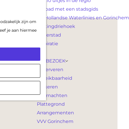
Top 10 uitjes in de regio
F
K
Op pad met een stadsgids
a
a
M
De Hollandse Waterlinies en Gorinchem
odzakelijk zijn om
v
a
e
Vestingdriehoek
eef je aan hiermee
o
r
n
Waterstad
r
t
u
Inspiratie
i
e
PLAN JE BEZOEK
t
Reserveren
e
Bereikbaarheid
n
Parkeren
Overnachten
Plattegrond
Arrangementen
VVV Gorinchem