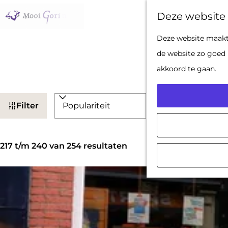
Deze website 
G
Deze website maakt 
a
de website zo goed 
n
akkoord te gaan.
a
W
a
S
Filter
a
r
o
d
t
r
S
e
z
t
217 t/m 240 van 254 resultaten
o
h
o
e
r
o
e
e
t
m
k
r
e
e
j
o
e
p
e
p