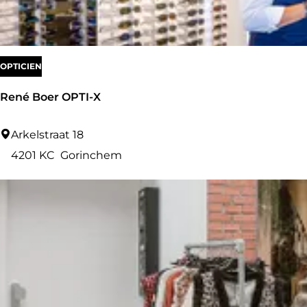
p
n
o
r
t
OPTICIEN
René Boer OPTI-X
R
Arkelstraat 18
e
4201 KC
Gorinchem
n
é
B
o
e
r
O