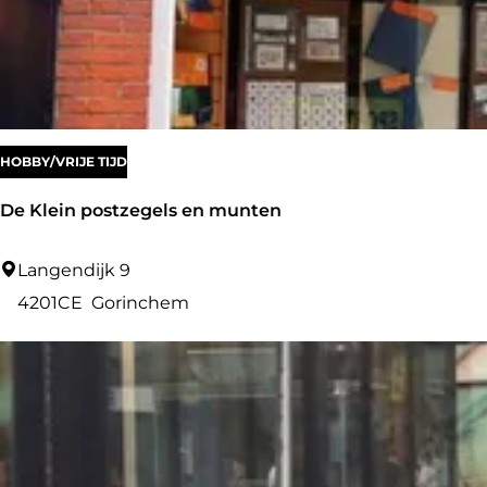
r
a
:
o
g
p
e
:
HOBBY/VRIJE TIJD
De Klein postzegels en munten
D
Langendijk 9
e
4201CE
Gorinchem
K
l
e
i
n