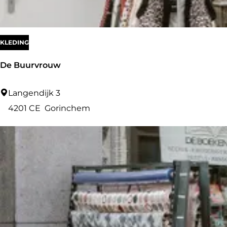
P
T
I
KLEDING
-
De Buurvrouw
X
D
Langendijk 3
e
4201 CE
Gorinchem
B
u
u
r
v
r
o