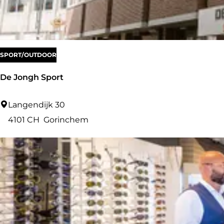
a
r
l
e
SPORT/OUTDOOR
e
De Jongh Sport
n
v
D
Langendijk 30
a
e
4101 CH
Gorinchem
n
J
Z
o
w
n
i
g
e
h
n
S
e