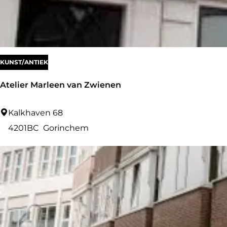
t
w
e
e
n
r
s
KUNST/ANTIEK
Atelier Marleen van Zwienen
A
Kalkhaven 68
t
4201BC
Gorinchem
e
l
i
e
r
M