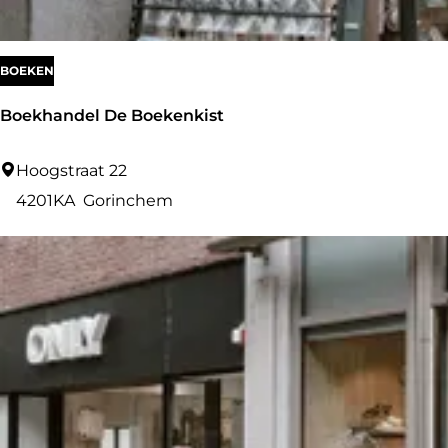
u
w
BOEKEN
Boekhandel De Boekenkist
B
Hoogstraat 22
o
4201KA
Gorinchem
e
k
h
a
n
d
e
l