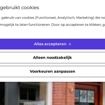
Z
gebruikt cookies
o
gebruik van cookies (Functioneel, Analytisch, Marketing) die no
e
Locaties om te winkelen
mogelijk te laten functioneren. Door op accepteren te klikken, g
k
e
n
Alles accepteren
Alleen noodzakelijk
Voorkeuren aanpassen