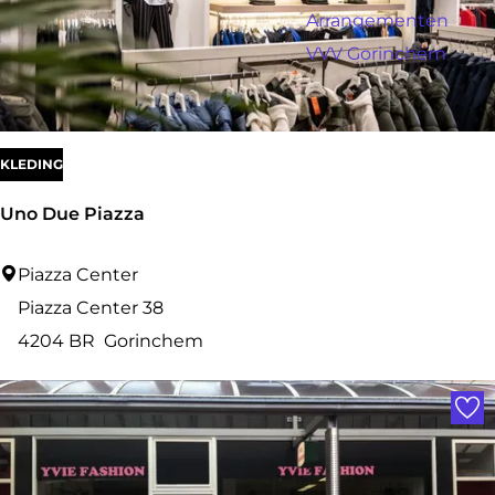
a
r
Arrangementen
:
g
o
VVV Gorinchem
e
p
:
KLEDING
Uno Due Piazza
U
Piazza Center
n
Piazza Center 38
o
4204 BR
Gorinchem
D
Voe
u
e
P