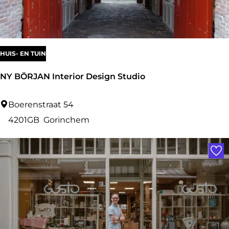
i
n
c
a
HUIS- EN TUIN
r
NY BÖRJAN Interior Design Studio
e
N
Boerenstraat 54
Y
4201GB
Gorinchem
B
Voe
Ö
R
J
A
N
I