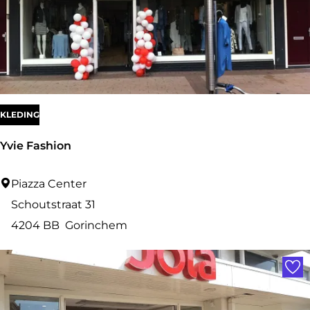
i
a
z
z
a
KLEDING
Yvie Fashion
Y
Piazza Center
v
Schoutstraat 31
i
4204 BB
Gorinchem
e
Voe
F
a
s