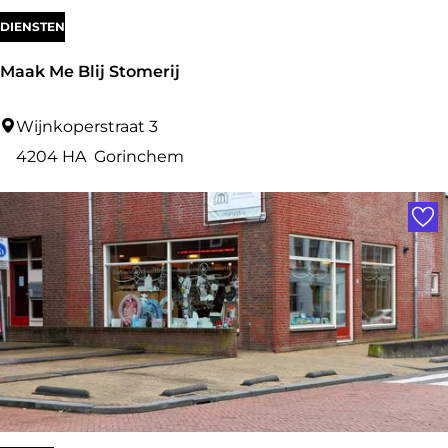
t
DIENSTEN
s
Maak Me Blij Stomerij
t
o
M
Wijnkoperstraat 3
r
a
4204 HA
Gorinchem
e
a
Voe
k
M
e
B
l
i
j
S