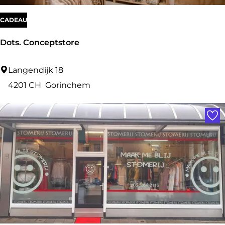
i
r
CADEAU
Dots. Conceptstore
D
Langendijk 18
o
4201 CH
Gorinchem
t
Voe
s
.
C
o
n
c
e
p