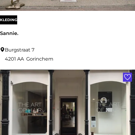
KLEDING
Sannie.
S
Burgstraat 7
a
4201 AA
Gorinchem
n
Voe
n
i
e
.