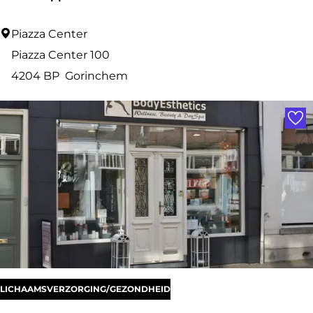
T
Piazza Center
e
Piazza Center 100
a
4204 BP
Gorinchem
m
Voe
K
a
p
p
e
r
s
LICHAAMSVERZORGING/GEZONDHEID