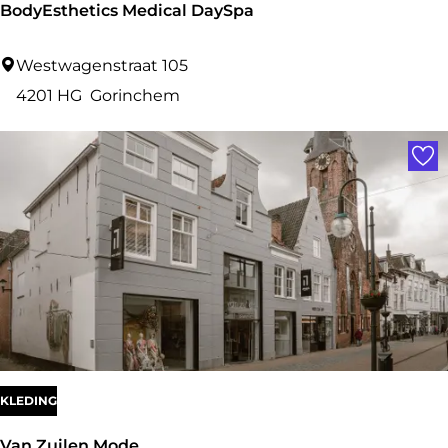
BodyEsthetics Medical DaySpa
B
Westwagenstraat 105
o
4201 HG
Gorinchem
d
Voe
y
E
s
t
h
e
t
i
c
KLEDING
s
Van Zuilen Mode