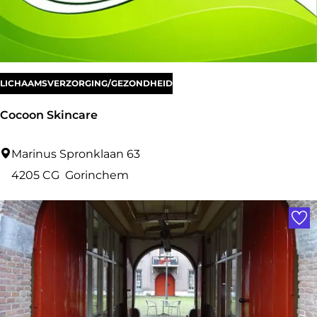
l
S
t
y
LICHAAMSVERZORGING/GEZONDHEID
l
Cocoon Skincare
e
C
Marinus Spronklaan 63
o
4205 CG
Gorinchem
c
Voe
o
o
n
S
k