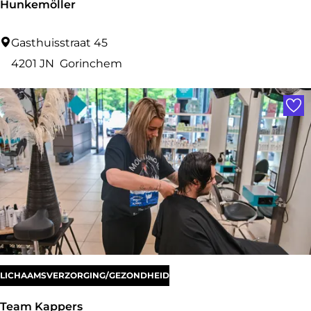
Hunkemöller
H
Gasthuisstraat 45
u
4201 JN
Gorinchem
n
Voe
k
e
m
ö
l
l
e
r
LICHAAMSVERZORGING/GEZONDHEID
Team Kappers