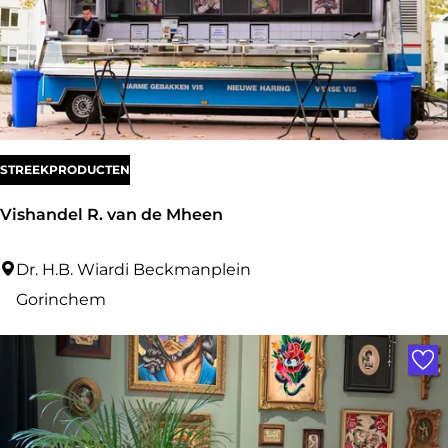
d
e
STREEKPRODUCTEN
Vishandel R. van de Mheen
V
Dr. H.B. Wiardi Beckmanplein
i
Gorinchem
s
Voe
h
a
n