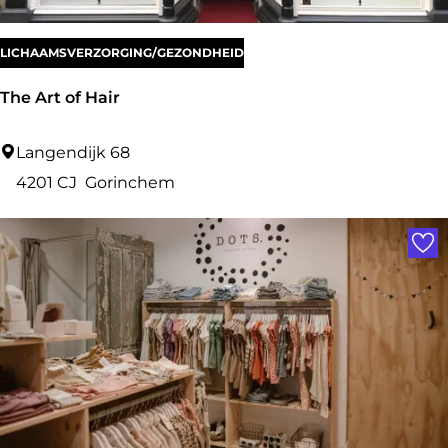
LICHAAMSVERZORGING/GEZONDHEID
The Art of Hair
T
Langendijk 68
h
4201 CJ
Gorinchem
e
Voe
A
r
t
o
f
H
a