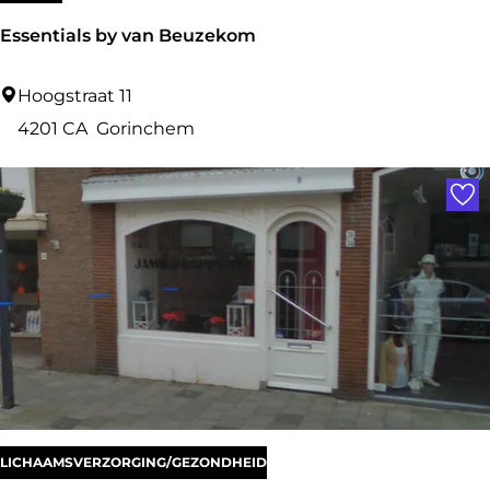
g
Essentials by van Beuzekom
E
Hoogstraat 11
s
4201 CA
Gorinchem
s
Voe
e
n
t
i
a
l
s
b
y
LICHAAMSVERZORGING/GEZONDHEID
v