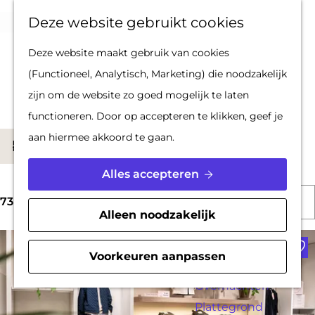
Op pad met een
Z
F
K
Deze website gebruikt cookies
stadsgids
o
a
a
M
G
Deze website maakt gebruik van cookies
De Hollandse
e
v
a
e
a
Locaties om te winkelen
(Functioneel, Analytisch, Marketing) die noodzakelijk
Waterlinies en
k
o
r
n
n
zijn om de website zo goed mogelijk te laten
Gorinchem
e
r
t
u
a
functioneren. Door op accepteren te klikken, geef je
Vestingdriehoek
n
i
a
W
aan hiermee akkoord te gaan.
Waterstad
S
Filter
e
r
a
Inspiratie
o
t
d
Alles accepteren
t
r
e
e
S
z
PLAN JE BEZOEK
t
73 t/m 96 van 254 resultaten
n
h
Alleen noodzakelijk
o
o
Reserveren
e
o
Voe
r
e
Bereikbaarheid
e
m
Voorkeuren aanpassen
t
k
Parkeren
r
e
e
j
Overnachten
o
p
e
Plattegrond
e
p