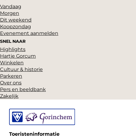
e
n
Vandaag
p
d
Morgen
a
e
Dit weekend
g
p
Koopzondag
i
a
Evenement aanmelden
n
g
SNEL NAAR
a
i
Highlights
n
Hartje Gorcum
a
Winkelen
Cultuur & historie
Parkeren
Over ons
Pers en beeldbank
Zakelijk
Toeristeninformatie