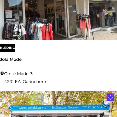
h
i
o
n
KLEDING
Jola Mode
J
Grote Markt 3
o
4201 EA
Gorinchem
l
Voe
a
M
o