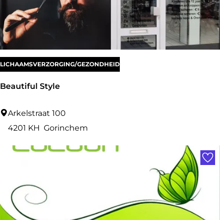
LICHAAMSVERZORGING/GEZONDHEID
Beautiful Style
B
Arkelstraat 100
e
4201 KH
Gorinchem
a
Voe
u
t
i
f
u