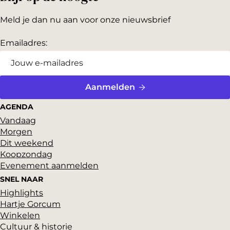
k
e
e
r
Meld je dan nu aan voor onze nieuwsbrief
n
g
Emailadres:
S
t
u
Aanmelden
d
AGENDA
i
Vandaag
o
Morgen
Dit weekend
Koopzondag
Evenement aanmelden
SNEL NAAR
Highlights
Hartje Gorcum
Winkelen
Cultuur & historie