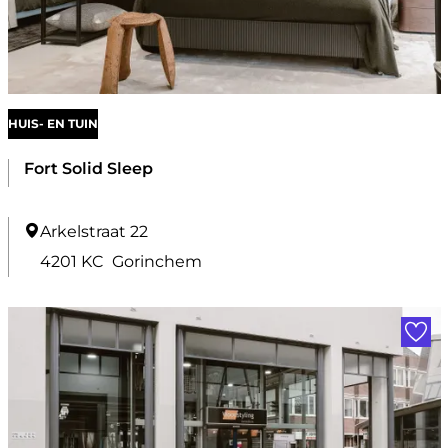
a
a
d
K
HUIS- EN TUIN
r
i
Fort Solid Sleep
n
g
F
Arkelstraat 22
l
o
4201 KC
Gorinchem
o
r
Voe
o
t
p
S
w
o
i
l
n
i