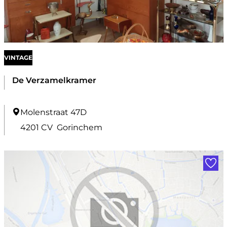
o
u
w
VINTAGE
De Verzamelkramer
D
Molenstraat 47D
e
4201 CV
Gorinchem
V
Voe
e
r
z
a
m