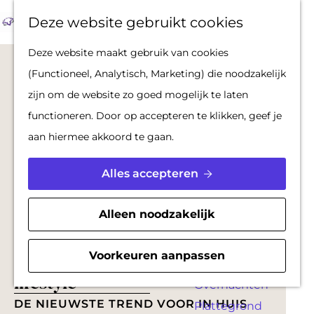
Op pad met een
Z
F
K
Deze website gebruikt cookies
stadsgids
o
a
a
M
G
Deze website maakt gebruik van cookies
De Hollandse
e
v
a
e
a
(Functioneel, Analytisch, Marketing) die noodzakelijk
Waterlinies en
k
o
r
n
n
zijn om de website zo goed mogelijk te laten
Gorinchem
e
r
t
u
a
functioneren. Door op accepteren te klikken, geef je
Vestingdriehoek
n
i
a
aan hiermee akkoord te gaan.
Waterstad
e
r
Inspiratie
t
d
Alles accepteren
e
e
PLAN JE BEZOEK
n
h
Alleen noodzakelijk
Reserveren
o
Bereikbaarheid
m
Shoppen voor je woning &
Voorkeuren aanpassen
Parkeren
e
lifestyle
Overnachten
p
DE NIEUWSTE TREND VOOR IN HUIS
Plattegrond