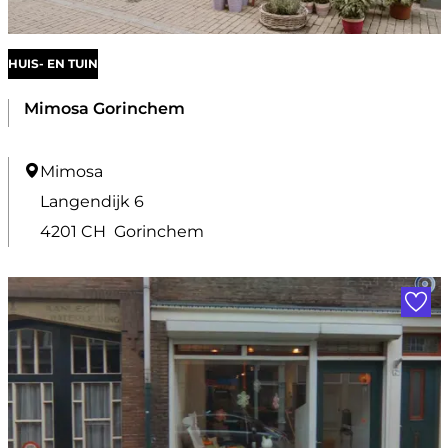
HUIS- EN TUIN
Mimosa Gorinchem
M
Mimosa
i
Langendijk 6
m
4201 CH
Gorinchem
o
Voe
s
a
G
o
r
i