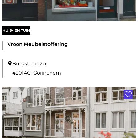
n
c
h
HUIS- EN TUIN
e
m
Vroon Meubelstoffering
V
Burgstraat 2b
r
4201AC
Gorinchem
o
Voe
o
n
M
e
u
b