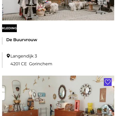
o
r
i
n
KLEDING
c
h
De Buurvrouw
e
m
D
Langendijk 3
e
4201 CE
Gorinchem
B
Voe
u
u
r
v
r