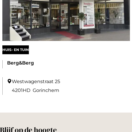
s
t
a
m
K
e
HUIS- EN TUIN
u
k
Berg&Berg
e
n
B
Westwagenstraat 25
s
e
4201HD
Gorinchem
-
r
K
g
e
&
u
B
Blijf op de hoogte