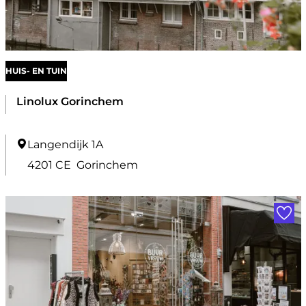
e
l
s
HUIS- EN TUIN
t
o
Linolux Gorinchem
f
f
L
Langendijk 1A
e
i
4201 CE
Gorinchem
r
n
Voe
i
o
n
l
g
u
x
G