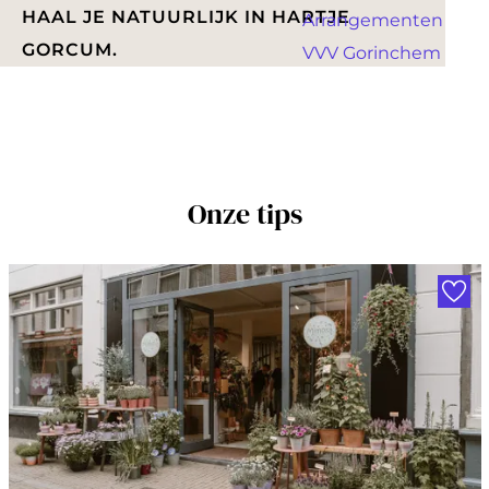
a
HAAL JE NATUURLIJK IN HARTJE
Arrangementen
g
GORCUM.
VVV Gorinchem
e
W
a
Onze tips
t
z
Voe
o
e
k
j
e