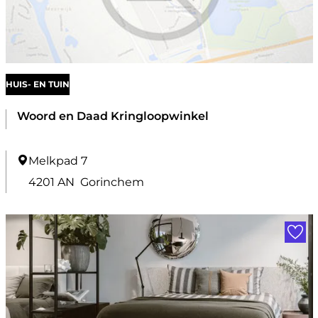
e
l
k
r
HUIS- EN TUIN
a
m
Woord en Daad Kringloopwinkel
e
r
W
Melkpad 7
o
4201 AN
Gorinchem
o
Voe
r
d
e
n
D