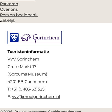
Parkeren
Over ons
Pers en beeldbank
Zakelijk
Toeristeninformatie
VVV Gorinchem
Grote Markt 17
(Gorcums Museum)
4201 EB Gorinchem
T: +31 (0)183-631525
E:
vvv@mooigorinchem.nl
© 2026 -
Privacy statement
-
Cookie voorkeuren