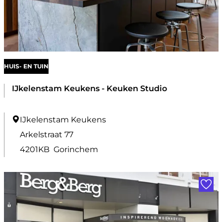
i
n
g
HUIS- EN TUIN
IJkelenstam Keukens - Keuken Studio
I
IJkelenstam Keukens
J
Arkelstraat 77
k
4201KB
Gorinchem
e
Voe
l
e
n