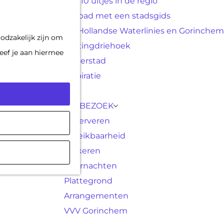
Top 10 uitjes in de regio
F
K
Op pad met een stadsgids
a
a
M
De Hollandse Waterlinies en Gorinchem
odzakelijk zijn om
v
a
e
Vestingdriehoek
eef je aan hiermee
o
r
n
Waterstad
r
t
u
Inspiratie
i
e
PLAN JE BEZOEK
t
Reserveren
e
Bereikbaarheid
n
Parkeren
Overnachten
Plattegrond
Arrangementen
VVV Gorinchem