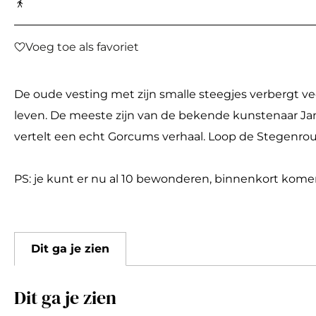
a
g
Voeg toe als favoriet
Voeg toe als favoriet
e
De oude vesting met zijn smalle steegjes verbergt v
leven. De meeste zijn van de bekende kunstenaar Jan 
vertelt een echt Gorcums verhaal. Loop de Stegenro
PS: je kunt er nu al 10 bewonderen, binnenkort komen
Dit ga je zien
Dit ga je zien