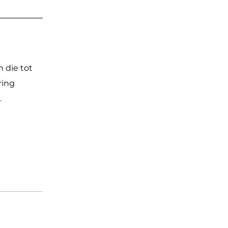
 die tot
ring
n.