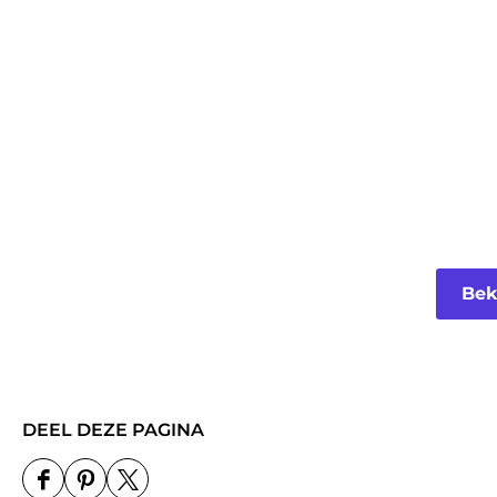
h
t
Bek
DEEL DEZE PAGINA
D
D
D