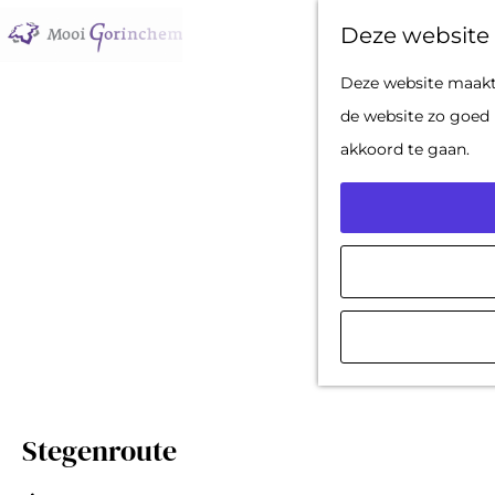
Deze website 
G
Deze website maakt 
a
de website zo goed 
n
akkoord te gaan.
a
a
r
d
e
h
o
m
Stegenroute
e
p