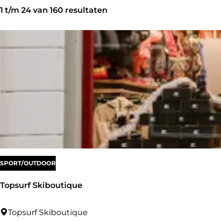
S
z
t
1 t/m 24 van 160 resultaten
o
o
e
r
e
e
t
k
r
e
j
o
e
e
p
r
:
o
p
:
SPORT/OUTDOOR
Topsurf Skiboutique
T
Topsurf Skiboutique