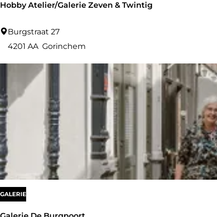
Hobby Atelier/Galerie Zeven & Twintig
o
r
H
Burgstraat 27
e
o
4201 AA
Gorinchem
b
b
y
A
t
e
l
i
e
r
GALERIE
/
Galerie De Burgpoort