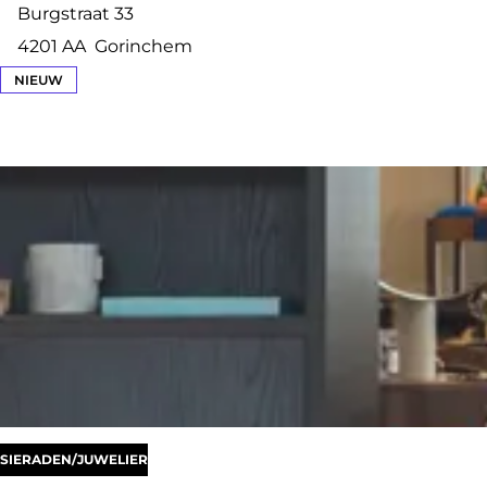
o
Burgstraat 33
p
4201 AA
Gorinchem
s
NIEUW
u
r
f
S
k
i
b
o
u
t
i
SIERADEN/JUWELIER
q