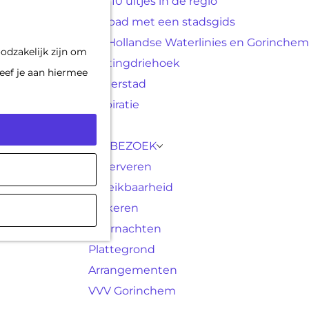
Top 10 uitjes in de regio
F
K
Op pad met een stadsgids
a
a
M
De Hollandse Waterlinies en Gorinchem
odzakelijk zijn om
v
a
e
Vestingdriehoek
eef je aan hiermee
o
r
n
Waterstad
r
t
u
Inspiratie
i
e
PLAN JE BEZOEK
t
Reserveren
e
Bereikbaarheid
n
Parkeren
Overnachten
Plattegrond
Arrangementen
VVV Gorinchem