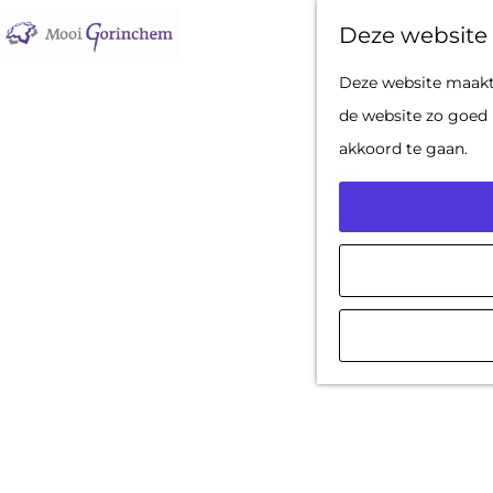
Deze website 
G
Deze website maakt 
a
de website zo goed 
n
akkoord te gaan.
a
a
r
d
e
h
o
m
e
p