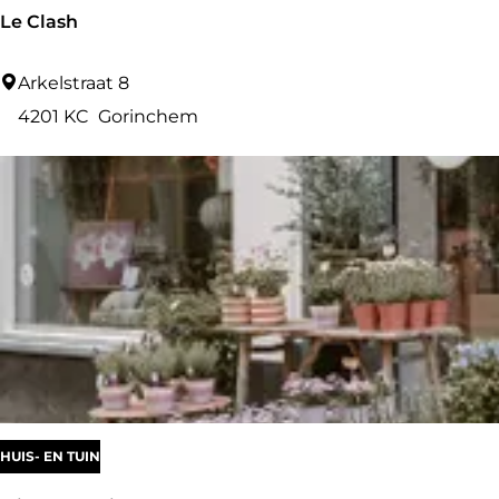
u
Le Clash
e
L
Arkelstraat 8
e
4201 KC
Gorinchem
C
l
a
s
h
HUIS- EN TUIN