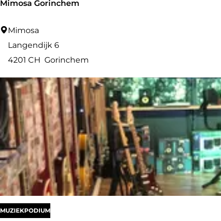
Mimosa Gorinchem
M
Mimosa
i
Langendijk 6
m
4201 CH
Gorinchem
o
s
a
G
o
r
i
n
c
h
MUZIEKPODIUM