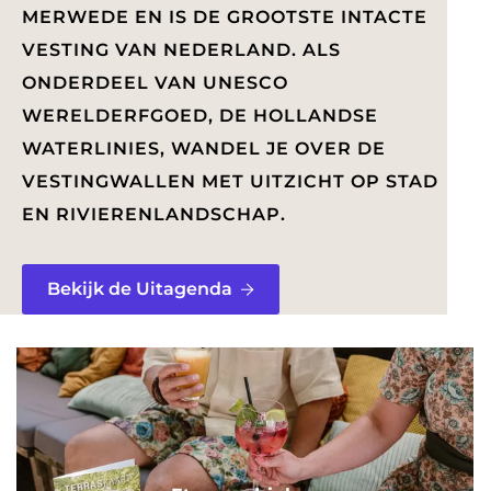
a
MERWEDE EN IS DE GROOTSTE INTACTE
g
VESTING VAN NEDERLAND. ALS
e
ONDERDEEL VAN UNESCO
WERELDERFGOED, DE HOLLANDSE
WATERLINIES, WANDEL JE OVER DE
VESTINGWALLEN MET UITZICHT OP STAD
EN RIVIERENLANDSCHAP.
Bekijk de Uitagenda
E
t
e
n