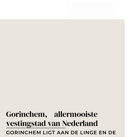
G
a
n
a
a
r
d
e
h
o
Gorinchem, allermooiste
m
vestingstad van Nederland
e
p
GORINCHEM LIGT AAN DE LINGE EN DE