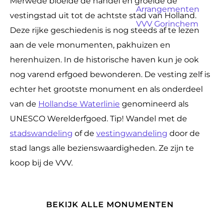
Merwede bloeide de handel en groeide de
a
Arrangementen
vestingstad uit tot de achtste stad van Holland.
g
VVV Gorinchem
Deze rijke geschiedenis is nog steeds af te lezen
e
aan de vele monumenten, pakhuizen en
herenhuizen. In de historische haven kun je ook
nog varend erfgoed bewonderen. De vesting zelf is
echter het grootste monument en als onderdeel
van de
Hollandse Waterlinie
genomineerd als
UNESCO Werelderfgoed. Tip! Wandel met de
stadswandeling
of de
vestingwandeling
door de
stad langs alle bezienswaardigheden. Ze zijn te
koop bij de VVV.
BEKIJK ALLE MONUMENTEN