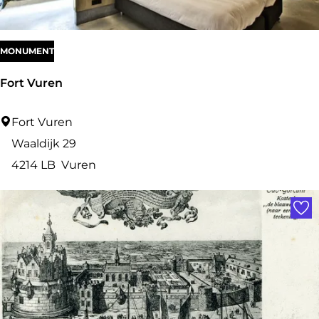
e
e
r
MONUMENT
k
Fort Vuren
a
z
F
Fort Vuren
e
o
Waaldijk 29
r
r
4214 LB
Vuren
n
t
Voe
e
V
u
r
e
n