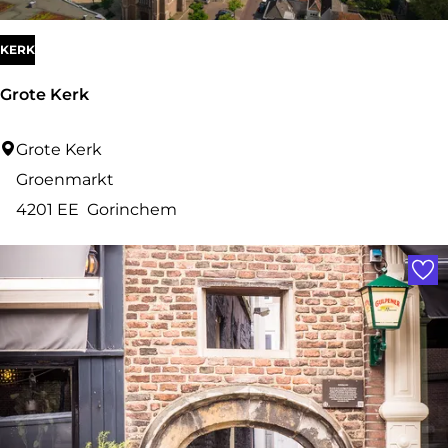
n
H
KERK
o
Grote Kerk
e
t
G
Grote Kerk
r
Groenmarkt
o
4201 EE
Gorinchem
t
Voe
e
K
e
r
k