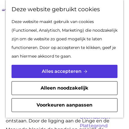
Op pad met een
Z
F
K
Deze website gebruikt cookies
stadsgids
o
a
a
M
G
Deze website maakt gebruik van cookies
De Hollandse
e
v
a
e
a
(Functioneel, Analytisch, Marketing) die noodzakelijk
Waterlinies en
k
o
r
n
n
zijn om de website zo goed mogelijk te laten
Gorinchem
e
r
t
u
a
functioneren. Door op accepteren te klikken, geef je
Vestingdriehoek
n
i
a
aan hiermee akkoord te gaan.
Waterstad
e
r
Inspiratie
t
d
Alles accepteren
e
e
PLAN JE BEZOEK
n
h
Alleen noodzakelijk
Reserveren
o
Bereikbaarheid
Monumenten
m
Voorkeuren aanpassen
Parkeren
Gorinchem is waarschijnlijk al in de 11e eeuw
e
Overnachten
ontstaan. Door de ligging aan de Linge en de
p
Plattegrond