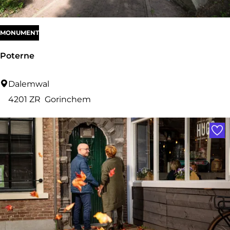
:
MONUMENT
Poterne
P
Dalemwal
o
4201 ZR
Gorinchem
t
Voe
e
r
n
e