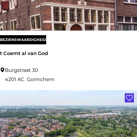
i
e
t
e
n
BEZIENSWAARDIGHEID
k
t Coemt al van God
l
o
t
Burgstraat 30
o
C
4201 AC
Gorinchem
s
o
Voe
t
e
e
m
r
t
a
l