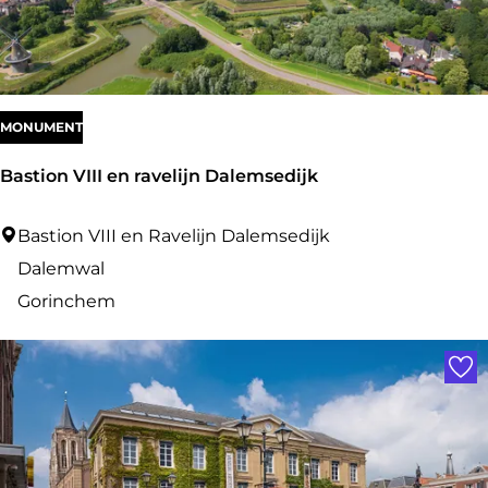
v
a
n
G
MONUMENT
o
Bastion VIII en ravelijn Dalemsedijk
d
B
Bastion VIII en Ravelijn Dalemsedijk
a
Dalemwal
s
Gorinchem
t
Voe
i
o
n
V