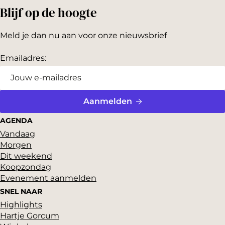
d
a
a
r
Blijf op de hoogte
i
a
a
e
g
r
r
Meld je dan nu aan voor onze nieuwsbrief
n
e
p
d
p
a
e
Emailadres:
a
g
v
g
i
o
i
n
l
n
a
g
Aanmelden
a
e
AGENDA
n
Vandaag
d
Morgen
e
Dit weekend
p
Koopzondag
a
Evenement aanmelden
g
SNEL NAAR
i
Highlights
n
Hartje Gorcum
a