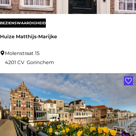
e
n
BEZIENSWAARDIGHEID
Huize Matthijs-Marijke
H
Molenstraat 15
u
4201 CV
Gorinchem
i
Voe
z
e
M
a
t
t
h