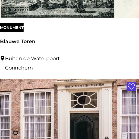
MONUMENT
Blauwe Toren
B
Buiten de Waterpoort
l
Gorinchem
a
Voe
u
w
e
T
o
r