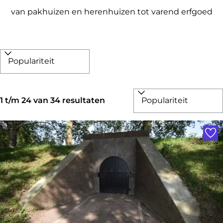
van pakhuizen en herenhuizen tot varend erfgoed
W
S
a
o
t
r
S
z
1 t/m 24 van 34 resultaten
t
o
o
e
Voe
r
e
e
t
k
r
e
j
o
e
e
p
r
:
o
p