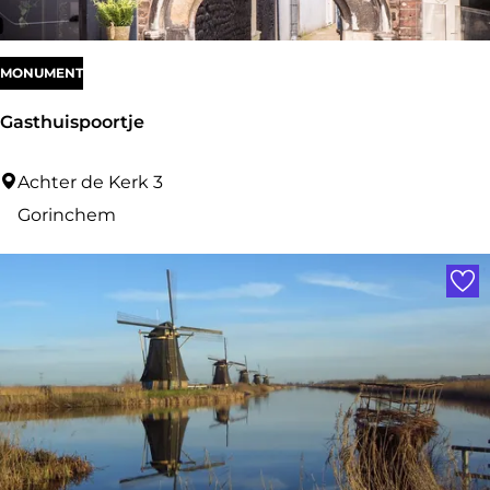
MONUMENT
Gasthuispoortje
G
Achter de Kerk 3
a
Gorinchem
s
Voe
t
h
u
i
s
p
o