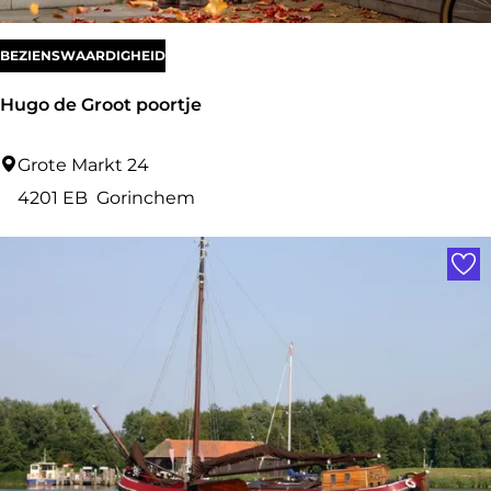
BEZIENSWAARDIGHEID
Hugo de Groot poortje
H
Grote Markt 24
u
4201 EB
Gorinchem
g
Voe
o
d
e
G
r
o
o