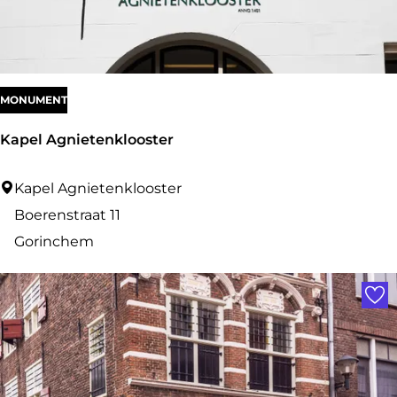
MONUMENT
Kapel Agnietenklooster
K
Kapel Agnietenklooster
a
Boerenstraat 11
p
Gorinchem
e
Voe
l
A
g
n